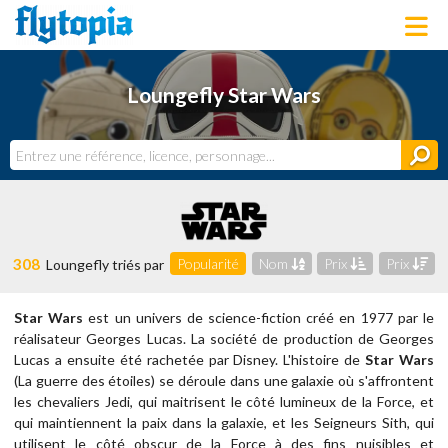
LOUNGEFLY
Loungefly Star Wars
LICENCES
NOUVEAUTÉS
PROCHAINEMENT
BONS PLANS
ACTUALITÉS
DERNIERS AJOUTS
308
Popularité
Nom
Prix
Prix
Loungefly triés par
Star Wars
est un univers de science-fiction créé en 1977 par le
réalisateur Georges Lucas. La société de production de Georges
Lucas a ensuite été rachetée par Disney. L'histoire de
Star Wars
(La guerre des étoiles) se déroule dans une galaxie où s'affrontent
les chevaliers Jedi, qui maitrisent le côté lumineux de la Force, et
qui maintiennent la paix dans la galaxie, et les Seigneurs Sith, qui
utilisent le côté obscur de la Force à des fins nuisibles et