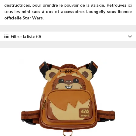
destructrices, pour prendre le pouvoir de la galaxie.
Retrouvez ici
tous les
mini sacs à dos et accessoires Loungefly sous licence
officielle Star Wars
.
Filtrer la liste (0)
Accessoire
Carnets
Colliers pour chien
Harnais pour chien
Laisses pour chien
Mini sacs à dos
Pins
Pochettes
Porte-cartes
Porte-monnaies
Portefeuilles
Sacoches
Sacs à bandoulière
Sacs à dos
Sacs à friandises pour chien
Sacs à main
Serre-têtes
Tote Bags
Trousses à crayons
Style
Bande dessinée
Brille dans le noir
Chibi
Collectiv
Comic Cover
Cosplay
Figural
Impression intégrale
Lenticulaire
Light Up
Matelassé
Métallique
Nacré
Nylon
Pailleté
Peluche
Pin Collector
Pop! By Loungefly
Scènes