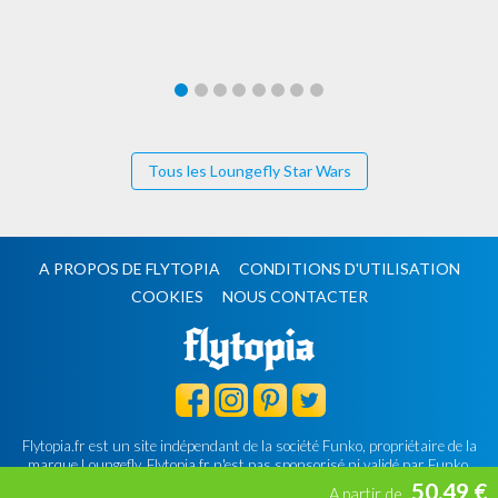
Tous les Loungefly Star Wars
A PROPOS DE FLYTOPIA
CONDITIONS D'UTILISATION
COOKIES
NOUS CONTACTER
Flytopia.fr est un site indépendant de la société Funko, propriétaire de la
marque Loungefly.
Flytopia.fr n'est pas sponsorisé ni validé par Funko.
©2026 Flytopia.fr - Tous droits réservés.
50.49 €