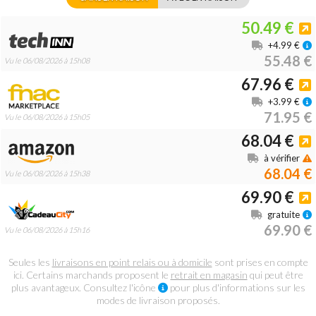
50.49 €
+4.99 €
55.48 €
Vu le 06/08/2026 à 15h08
67.96 €
+3.99 €
71.95 €
Vu le 06/08/2026 à 15h05
68.04 €
à vérifier
68.04 €
Vu le 06/08/2026 à 15h38
69.90 €
gratuite
69.90 €
Vu le 06/08/2026 à 15h16
Seules les
livraisons en point relais ou à domicile
sont prises en compte
ici. Certains marchands proposent le
retrait en magasin
qui peut être
plus avantageux. Consultez l'icône
pour plus d'informations sur les
modes de livraison proposés.