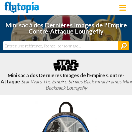
LOUNGEFLY
Mini sac à dos Dernières Images de l'Empire
LICENCES
Contre-Attaque Loungefly
NOUVEAUTÉS
PROCHAINEMENT
BONS PLANS
ACTUALITÉS
DERNIERS AJOUTS
Mini sac à dos Dernières Images de l'Empire Contre-
Attaque
Star Wars The Empire Strikes Back Final Frames Mini
Backpack Loungefly