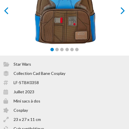
prev
next
Star Wars
Collection Cad Bane Cosplay
LF-STBK0358
Juillet 2023
Mini sacs à dos
Cosplay
23 x 27 x 11 cm
Cuir synthétique