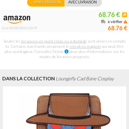
SANS LIVRAISON
AVEC LIVRAISON
68.76 €
à vérifier
68.76 €
Vu le 06/08/2026 à 21h39
Seules les
livraisons en point relais ou à domicile
sont prises en compte
ici. Certains marchands proposent le
retrait en magasin
qui peut être
plus avantageux. Consultez l'icône
pour plus d'informations sur les
modes de livraison proposés.
DANS LA COLLECTION
Loungefly Cad Bane Cosplay