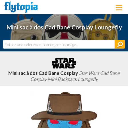
LOUNGEFLY
Mini sac à dos Cad Bane Cosplay Loungefly
LICENCES
NOUVEAUTÉS
PROCHAINEMENT
BONS PLANS
ACTUALITÉS
DERNIERS AJOUTS
Mini sac à dos Cad Bane Cosplay
Star Wars Cad Bane
Cosplay Mini Backpack Loungefly