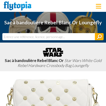
LOUNGEFLY
Sac à bandoulière Rebel Blanc Or Loungefly
LICENCES
NOUVEAUTÉS
PROCHAINEMENT
BONS PLANS
ACTUALITÉS
DERNIERS AJOUTS
Sac à bandoulière Rebel Blanc Or
Star Wars White Gold
Rebel Hardware Crossbody Bag Loungefly