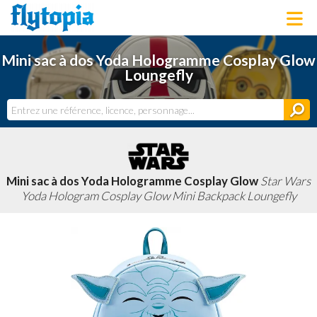
LOUNGEFLY
Mini sac à dos Yoda Hologramme Cosplay Glow
LICENCES
Loungefly
NOUVEAUTÉS
PROCHAINEMENT
BONS PLANS
ACTUALITÉS
DERNIERS AJOUTS
Mini sac à dos Yoda Hologramme Cosplay Glow
Star Wars
Yoda Hologram Cosplay Glow Mini Backpack Loungefly