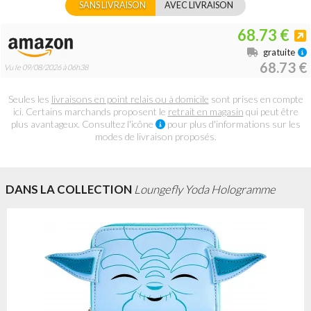
SANS LIVRAISON
AVEC LIVRAISON
68.73 €
gratuite
68.73 €
Vu le 09/08/2026 à 06h38
Seules les
livraisons en point relais ou à domicile
sont prises en compte
ici. Certains marchands proposent le
retrait en magasin
qui peut être
plus avantageux. Consultez l'icône
pour plus d'informations sur les
modes de livraison proposés.
DANS LA COLLECTION
Loungefly Yoda Hologramme