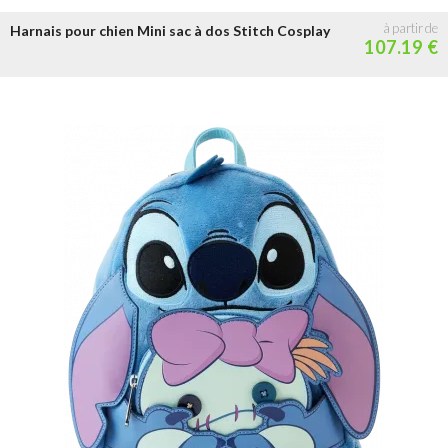
Année
Harnais pour chien Mini sac à dos Stitch Cosplay
2026
2025
2024
2023
2022
2021
2020
2019
107.19 €
Prix
- de 30 €
de 30 à 50 €
de 50 à 100 €
+ de 100 €