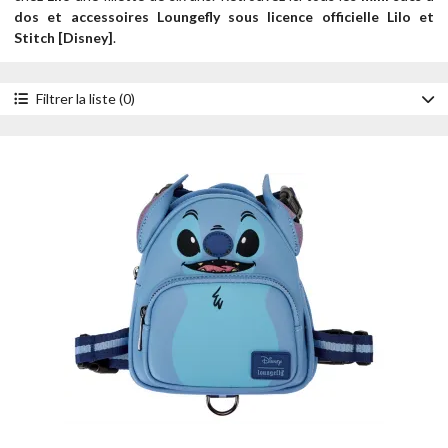
dos et accessoires Loungefly sous licence officielle Lilo et
Stitch [Disney]
.
Filtrer la liste (0)
Accessoire
Carnets
Colliers pour chien
Harnais pour chien
Laisses pour chien
Mini sacs à dos
Pins
Porte-cartes
Porte-clés
Porte-monnaies
Portefeuilles
Sacoches
Sacs à bandoulière
Sacs à dos
Sacs à friandises pour chien
Sacs à main
Sacs banane
Tote Bags
Trousses à crayons
Style
Brille dans le noir
Cosplay
Figural
Impression intégrale
Light Up
Pailleté
Parfumé
Peluche
Pin Collector
Pop! By Loungefly
Stitch Shoppe by Loungefly
Vitrail
Personnage
Angel
Leroy
Lilo
Reuben
Scrump
Souillon
Stitch