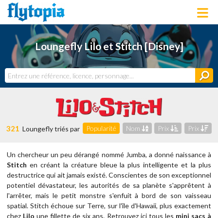
LOUNGEFLY
Loungefly Lilo et Stitch [Disney]
LICENCES
NOUVEAUTÉS
PROCHAINEMENT
BONS PLANS
ACTUALITÉS
DERNIERS AJOUTS
321
Popularité
Nom
Prix
Prix
Loungefly triés par
Un chercheur un peu dérangé nommé Jumba, a donné naissance à
Stitch
en créant la créature bleue la plus intelligente et la plus
destructrice qui ait jamais existé. Conscientes de son exceptionnel
potentiel dévastateur, les autorités de sa planète s'apprêtent à
l'arrêter, mais le petit monstre s'enfuit à bord de son vaisseau
spatial. Stitch échoue sur Terre, sur l'île d'Hawaii, plus exactement
chez
Lilo
une fillette de six ans.
Retrouvez ici tous les
mini sacs à