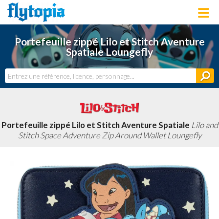
LOUNGEFLY
Portefeuille zippé Lilo et Stitch Aventure
LICENCES
Spatiale Loungefly
NOUVEAUTÉS
PROCHAINEMENT
BONS PLANS
ACTUALITÉS
DERNIERS AJOUTS
Portefeuille zippé Lilo et Stitch Aventure Spatiale
Lilo and
Stitch Space Adventure Zip Around Wallet Loungefly