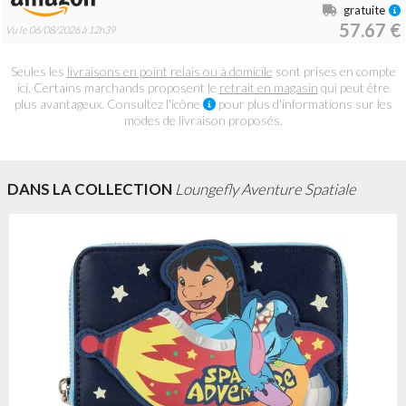
gratuite
57.67 €
Vu le 06/08/2026 à 12h39
Seules les
livraisons en point relais ou à domicile
sont prises en compte
ici. Certains marchands proposent le
retrait en magasin
qui peut être
plus avantageux. Consultez l'icône
pour plus d'informations sur les
modes de livraison proposés.
DANS LA COLLECTION
Loungefly Aventure Spatiale