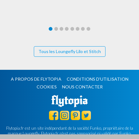
Tous les Loungefly Lilo et Stitch
A PROPOS DE FLYTOPIA
CONDITIONS D'UTILISATION
COOKIES
NOUS CONTACTER
Flytopia.fr est un site indépendant de la société Funko, propriétaire de la
marque Loungefly.
Flytopia.fr n'est pas sponsorisé ni validé par Funko.
©2026 Flytopia.fr - Tous droits réservés.