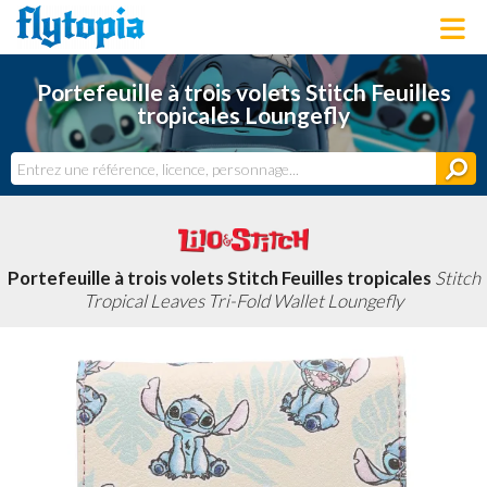
LOUNGEFLY
Portefeuille à trois volets Stitch Feuilles
LICENCES
tropicales Loungefly
NOUVEAUTÉS
PROCHAINEMENT
BONS PLANS
ACTUALITÉS
DERNIERS AJOUTS
Portefeuille à trois volets Stitch Feuilles tropicales
Stitch
Tropical Leaves Tri-Fold Wallet Loungefly