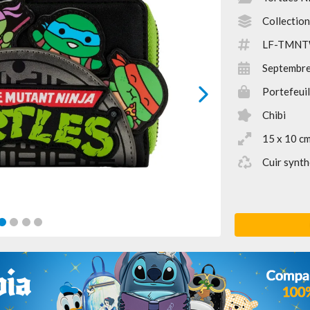
Collection
LF-TMNT
Septembr
Portefeuil
next
Chibi
15 x 10 c
Cuir synth