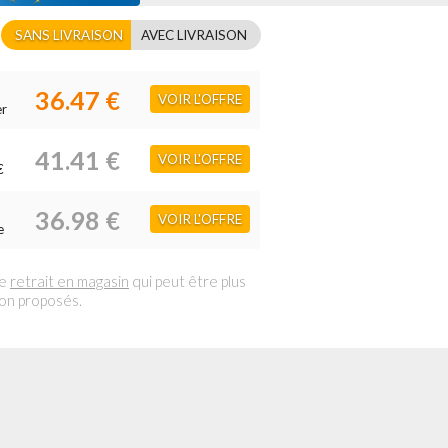
SANS LIVRAISON
AVEC LIVRAISON
36.47 €
VOIR L'OFFRE
er
41.41 €
VOIR L'OFFRE
€
36.98 €
VOIR L'OFFRE
e
le
retrait en magasin
qui peut être plus
son proposés.