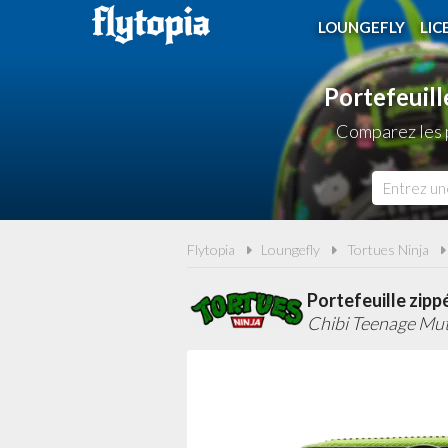
LOUNGEFLY
LIC
Portefeuill
Comparez les p
Flytopia
Loungefly
Tortues Ninja
Portefeuille zipp
Chibi Teenage Mut