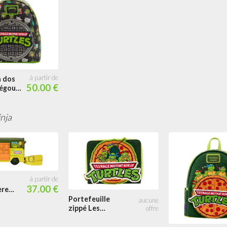
à dos
50.00 €
'égout
Ninja
nja
37.00 €
ère
Portefeuille
aire
zippé Les
al
Tortues Ninja
Mutantes