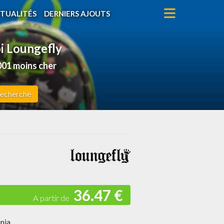
TUALITÉS
DERNIERS AJOUTS
bi Loungefly
01 moins cher
echerche
36.47 €
inja