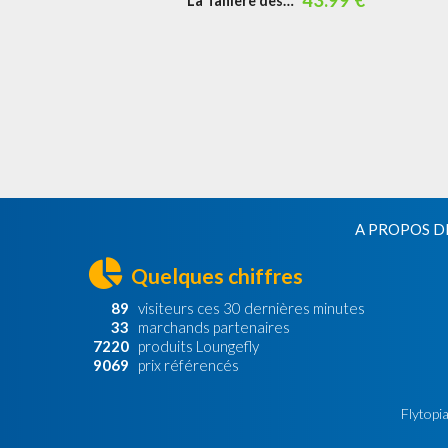
La Tanière des
tortues
A PROPOS D
Quelques chiffres
89
visiteurs ces 30 dernières minutes
33
marchands partenaires
7220
produits Loungefly
9069
prix référencés
Flytopia