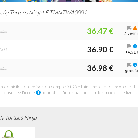
efly Tortues Ninja LF-TMNTWA0001
36.47 €
8h38
à vérifi
36.90 €
8h15
+4.51 
36.98 €
8h05
gratuit
 à domicile
sont prises en compte ici. Certains marchands proposent 
 Consultez l'icône
pour plus d'informations sur les modes de livrai
y Tortues Ninja