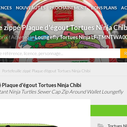
ENCES
NOUVEAUTÉS
PROCHAINEMENT
BONS PLANS
AC
e zippé Plaque d'égout Tortues Ninja Chi
rix ! Achetez le
Loungefly Tortues Ninja LF-TMNTWA00
R
Portefeuille zippé Plaque d'égout Tortues Ninja Chibi
é Plaque d'égout Tortues Ninja Chibi
ant Ninja Turtles Sewer Cap Zip Around Wallet Loungefly
Tortues N