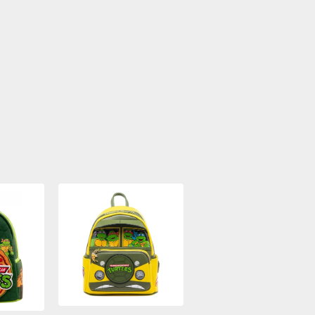
Boîte Mystère
Pins Part de
Pizza