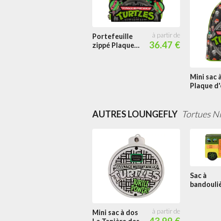
Portefeuille
36.47 €
zippé Plaque
d'égout
Tortues Ninja
Chibi
Mini sac 
Plaque d
Tortues 
Chibi
AUTRES LOUNGEFLY
Tortues Ni
Sac à
bandouli
40ème
Annivers
Bus Figur
Mini sac à dos
43.99 €