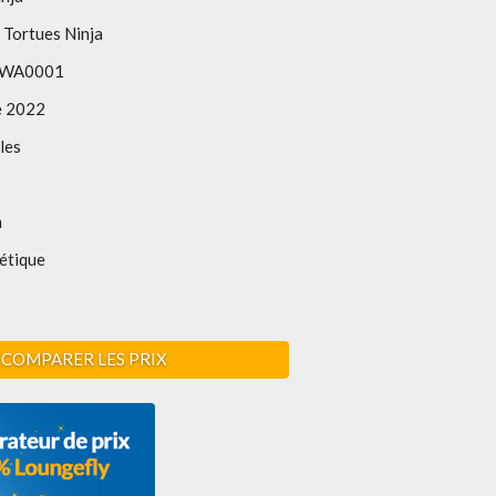
 Tortues Ninja
WA0001
e 2022
les
m
étique
COMPARER LES PRIX