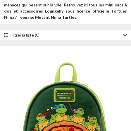
menaces qui pèsent sur la ville.
Retrouvez ici tous les
mini sacs à
dos et accessoires Loungefly sous licence officielle Tortues
Ninja / Teenage Mutant Ninja Turtles
.
Filtrer la liste (0)
Accessoire
Mini sacs à dos
Pins
Portefeuilles
Sacs à bandoulière
Style
Brille dans le noir
Chibi
Figural
Impression intégrale
Lenticulaire
Light Up
Personnage
Donatello
Leonardo
Michelangelo
Raphaël
Année
2025
2024
2023
2022
Prix
- de 30 €