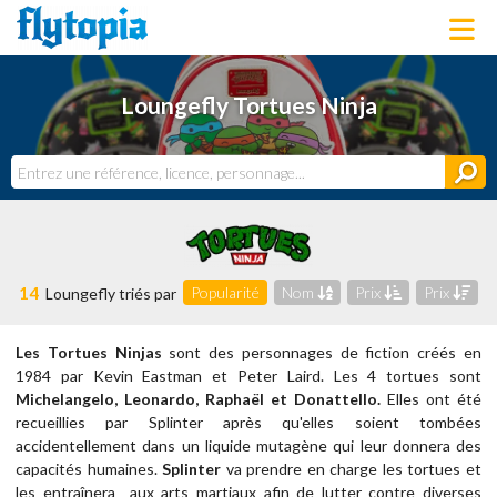
LOUNGEFLY
Loungefly Tortues Ninja
LICENCES
NOUVEAUTÉS
PROCHAINEMENT
BONS PLANS
ACTUALITÉS
DERNIERS AJOUTS
14
Popularité
Nom
Prix
Prix
Loungefly triés par
Les Tortues Ninjas
sont des personnages de fiction créés en
1984 par Kevin Eastman et Peter Laird. Les 4 tortues sont
Michelangelo, Leonardo, Raphaël et Donattello.
Elles ont été
recueillies par Splinter après qu'elles soient tombées
accidentellement dans un liquide mutagène qui leur donnera des
capacités humaines.
Splinter
va prendre en charge les tortues et
les entraînera aux arts martiaux afin de lutter contre diverses