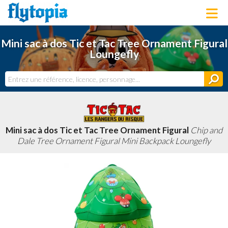
LOUNGEFLY
Mini sac à dos Tic et Tac Tree Ornament Figural
LICENCES
Loungefly
NOUVEAUTÉS
PROCHAINEMENT
BONS PLANS
ACTUALITÉS
DERNIERS AJOUTS
Mini sac à dos Tic et Tac Tree Ornament Figural
Chip and
Dale Tree Ornament Figural Mini Backpack Loungefly