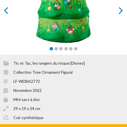
prev
next
Tic et Tac, les rangers du risque [Disney]
Collection Tree Ornament Figural
LF-WDBK2772
Novembre 2022
Mini sacs à dos
29 x 19 x 34 cm
Cuir synthétique