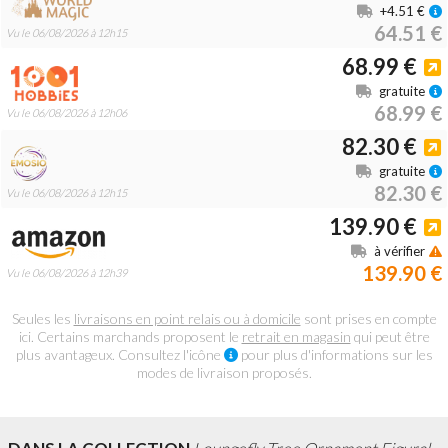
+4.51 €
64.51 €
Vu le 06/08/2026 à 12h15
68.99 €
gratuite
68.99 €
Vu le 06/08/2026 à 12h06
82.30 €
gratuite
82.30 €
Vu le 06/08/2026 à 12h15
139.90 €
à vérifier
139.90 €
Vu le 06/08/2026 à 12h39
Seules les
livraisons en point relais ou à domicile
sont prises en compte
ici. Certains marchands proposent le
retrait en magasin
qui peut être
plus avantageux. Consultez l'icône
pour plus d'informations sur les
modes de livraison proposés.