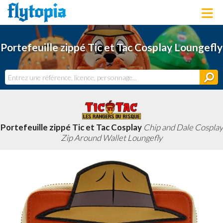
LOUNGEFLY
Portefeuille zippé Tic et Tac Cosplay Loungefly
LICENCES
NOUVEAUTÉS
PROCHAINEMENT
BONS PLANS
ACTUALITÉS
DERNIERS AJOUTS
Portefeuille zippé Tic et Tac Cosplay
Chip and Dale Cosplay
Zip Around Wallet Loungefly