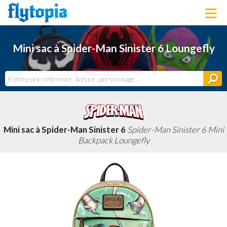
LOUNGEFLY
Mini sac à Spider-Man Sinister 6 Loungefly
LICENCES
NOUVEAUTÉS
PROCHAINEMENT
BONS PLANS
ACTUALITÉS
DERNIERS AJOUTS
Mini sac à Spider-Man Sinister 6
Spider-Man Sinister 6 Mini
Backpack Loungefly