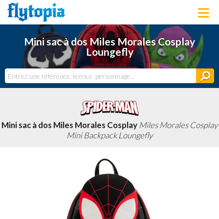
LOUNGEFLY
Mini sac à dos Miles Morales Cosplay
LICENCES
Loungefly
NOUVEAUTÉS
PROCHAINEMENT
BONS PLANS
ACTUALITÉS
DERNIERS AJOUTS
Mini sac à dos Miles Morales Cosplay
Miles Morales Cosplay
Mini Backpack Loungefly