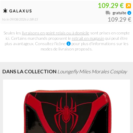
109.29 €
gratuite
109.29 €
Vu le 09/08/2026 à 18h15
Seules les
livraisons en point relais ou à domicile
sont prises en compte
ici. Certains marchands proposent le
retrait en magasin
qui peut être
plus avantageux. Consultez l'icône
pour plus d'informations sur les
modes de livraison proposés.
DANS LA COLLECTION
Loungefly Miles Morales Cosplay