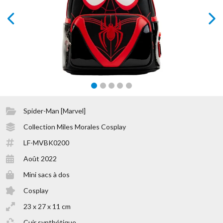
prev
next
Spider-Man [Marvel]
Collection Miles Morales Cosplay
LF-MVBK0200
Août 2022
Mini sacs à dos
Cosplay
23 x 27 x 11 cm
Cuir synthétique