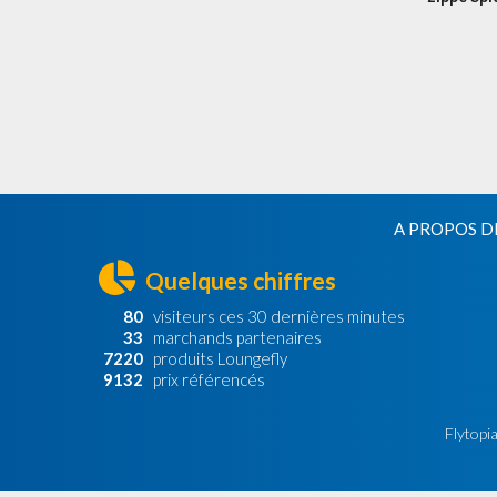
Man Sinis
Métallique
A PROPOS D
Quelques chiffres
80
visiteurs ces 30 dernières minutes
33
marchands partenaires
7220
produits Loungefly
9132
prix référencés
Flytopia