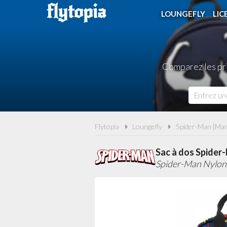
LOUNGEFLY
LIC
Comparez les pri
Flytopia
Loungefly
Spider-Man [Mar
Sac à dos Spider
Spider-Man Nylon