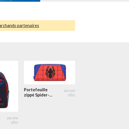
archands partenaires
Portefeuille
zippé Spider-
Man
Portefeuille à
rabat Spider-
Man Color
Block