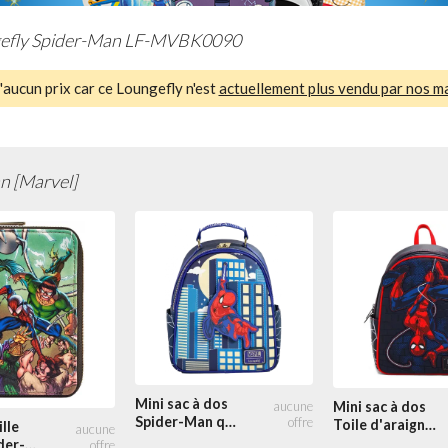
efly Spider-Man LF-MVBK0090
aucun prix car ce Loungefly n'est
actuellement plus vendu par nos m
n [Marvel]
Mini sac à dos
Mini sac à dos
Spider-Man qui
Toile d'araignée
lle
se Balance
Spider-Man à
der-