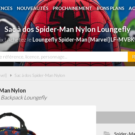
ENCES
NOUVEAUTÉS
PROCHAINEMENT
BONS PLANS
AC
Sac à dos Spider-Man Nylon Loungefly
x ! Achetez le
Loungefly Spider-Man [Marvel] LF-MVBK
R
vel]
Sac à dos Spider-Man Nylon
-Man Nylon
 Backpack Loungefly
Spider-Ma