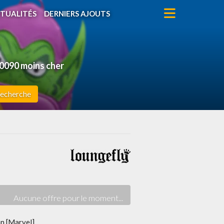
TUALITÉS
DERNIERS AJOUTS
0090 moins cher
echerche
n [Marvel]