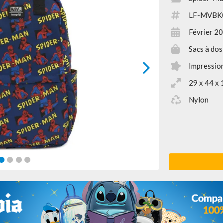
LF-MVBK
Février 2
Sacs à dos
Impression
next
29 x 44 x 
Nylon