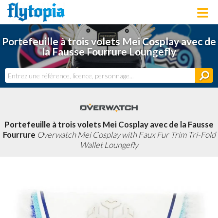
LOUNGEFLY
Portefeuille à trois volets Mei Cosplay avec de
LICENCES
la Fausse Fourrure Loungefly
NOUVEAUTÉS
PROCHAINEMENT
BONS PLANS
ACTUALITÉS
DERNIERS AJOUTS
Portefeuille à trois volets Mei Cosplay avec de la Fausse
Fourrure
Overwatch Mei Cosplay with Faux Fur Trim Tri-Fold
Wallet Loungefly