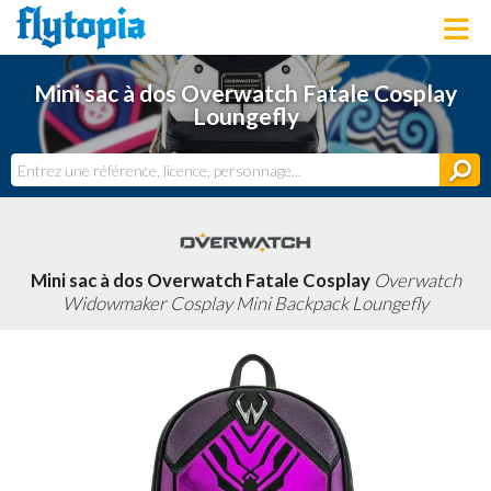
LOUNGEFLY
Mini sac à dos Overwatch Fatale Cosplay
LICENCES
Loungefly
NOUVEAUTÉS
PROCHAINEMENT
BONS PLANS
ACTUALITÉS
DERNIERS AJOUTS
Mini sac à dos Overwatch Fatale Cosplay
Overwatch
Widowmaker Cosplay Mini Backpack Loungefly