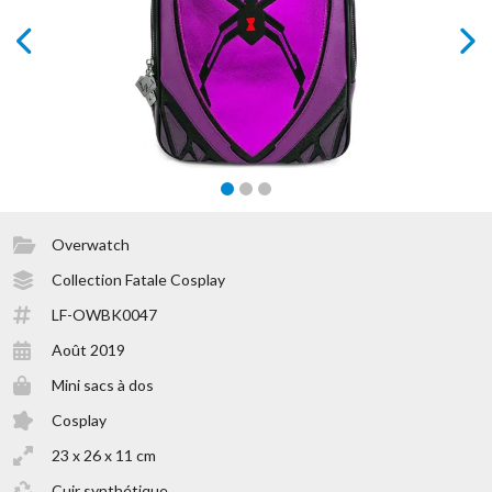
prev
next
Overwatch
Collection Fatale Cosplay
LF-OWBK0047
Août 2019
Mini sacs à dos
Cosplay
23 x 26 x 11 cm
Cuir synthétique