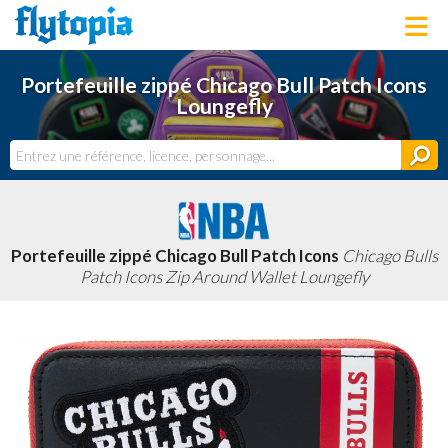
LOUNGEFLY
Portefeuille zippé Chicago Bull Patch Icons
LICENCES
Loungefly
NOUVEAUTÉS
PROCHAINEMENT
BONS PLANS
ACTUALITÉS
DERNIERS AJOUTS
Portefeuille zippé Chicago Bull Patch Icons
Chicago Bulls
Patch Icons Zip Around Wallet Loungefly