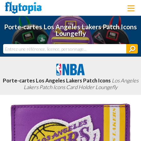
LOUNGEFLY
Porte-cartes Los Angeles Lakers Patch Icons
LICENCES
Loungefly
NOUVEAUTÉS
PROCHAINEMENT
BONS PLANS
ACTUALITÉS
DERNIERS AJOUTS
Porte-cartes Los Angeles Lakers Patch Icons
Los Angeles
Lakers Patch Icons Card Holder Loungefly