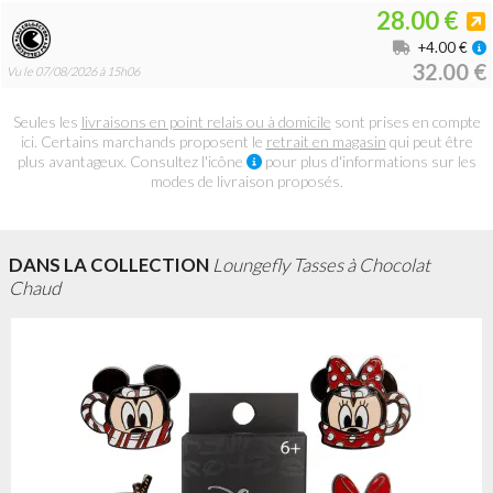
28.00 €
+4.00 €
32.00 €
Vu le 07/08/2026 à 15h06
Seules les
livraisons en point relais ou à domicile
sont prises en compte
ici. Certains marchands proposent le
retrait en magasin
qui peut être
plus avantageux. Consultez l'icône
pour plus d'informations sur les
modes de livraison proposés.
DANS LA COLLECTION
Loungefly Tasses à Chocolat
Chaud