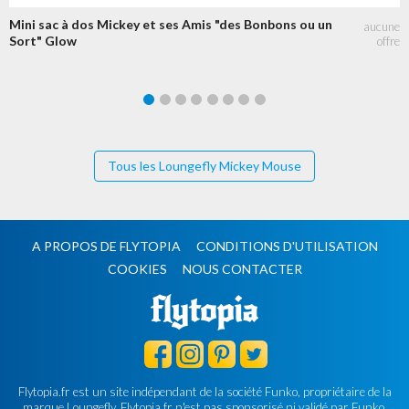
Mini sac à dos Mickey et ses Amis "des Bonbons ou un
Sort" Glow
Tous les Loungefly Mickey Mouse
A PROPOS DE FLYTOPIA
CONDITIONS D'UTILISATION
COOKIES
NOUS CONTACTER
Flytopia.fr est un site indépendant de la société Funko, propriétaire de la
marque Loungefly.
Flytopia.fr n'est pas sponsorisé ni validé par Funko.