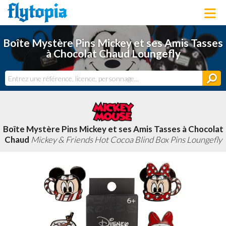
LOUNGEFLY
Boîte Mystère Pins Mickey et ses Amis Tasses
LICENCES
à Chocolat Chaud Loungefly
NOUVEAUTÉS
PROCHAINEMENT
BONS PLANS
ACTUALITÉS
DERNIERS AJOUTS
Boîte Mystère Pins Mickey et ses Amis Tasses à Chocolat
Chaud
Mickey & Friends Hot Cocoa Blind Box Pins Loungefly