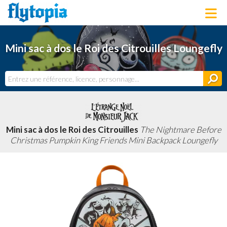
LOUNGEFLY
Mini sac à dos le Roi des Citrouilles Loungefly
LICENCES
NOUVEAUTÉS
PROCHAINEMENT
BONS PLANS
ACTUALITÉS
DERNIERS AJOUTS
Mini sac à dos le Roi des Citrouilles
The Nightmare Before
Christmas Pumpkin King Friends Mini Backpack Loungefly