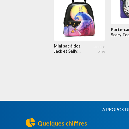
Porte-ca
Scary Te
Mini sac à dos
Jack et Sally
Colline en
Spirale
A PROPOS D
Quelques chiffres