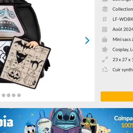
Collectio
LF-WDBK
Août 202
Mini sacs 
next
Cosplay, L
23 x 27 x 
Cuir synth