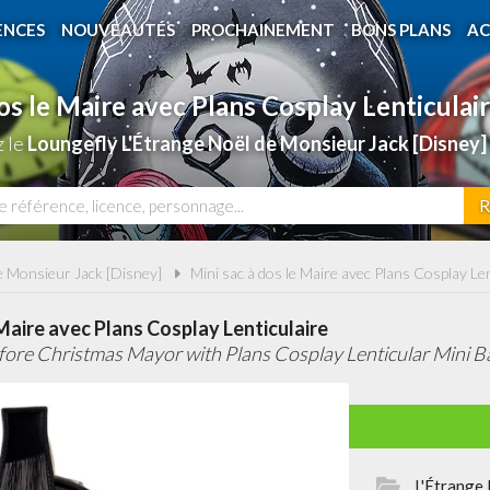
ENCES
NOUVEAUTÉS
PROCHAINEMENT
BONS PLANS
AC
dos le Maire avec Plans Cosplay Lenticulai
z le
Loungefly L'Étrange Noël de Monsieur Jack [Disne
R
e Monsieur Jack [Disney]
Mini sac à dos le Maire avec Plans Cosplay Len
 Maire avec Plans Cosplay Lenticulaire
ore Christmas Mayor with Plans Cosplay Lenticular Mini B
L'Étrange 