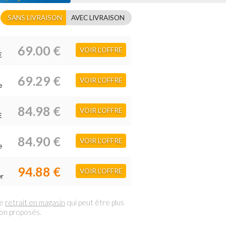
SANS LIVRAISON
AVEC LIVRAISON
69.00 €
VOIR L'OFFRE
€
69.29 €
VOIR L'OFFRE
e
84.98 €
VOIR L'OFFRE
€
84.90 €
VOIR L'OFFRE
e
94.88 €
VOIR L'OFFRE
er
le
retrait en magasin
qui peut être plus
son proposés.