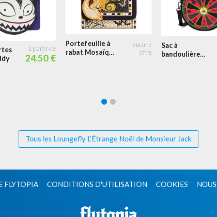
Portefeuille à
Sac à
rtes
rabat Mosaïque
bandoulière
24.50 €
ddy
Scène de la
Roulette Oogie
Colline
Boogie
Tous les Loungefly L'Étrange Noël de Monsieur Jack
E FLYTOPIA
CONDITIONS D'UTILISATION
COOKIES
NOUS