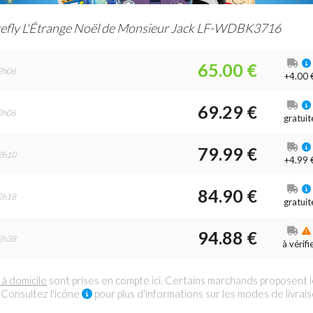
efly L'Étrange Noël de Monsieur Jack LF-WDBK3716
65.00 €
2h06
+4.00 
69.29 €
2h06
gratuit
79.99 €
2h10
+4.99 
84.90 €
2h18
gratuit
94.88 €
2h38
à vérifi
 à domicile
sont prises en compte ici. Certains marchands proposent 
 Consultez l'icône
pour plus d'informations sur les modes de livrai