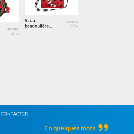
Sac à
bandoulière
Dés Oogie
Tote Bag Jack
Boogie
Skellington
Nuit brumeuse
 CONTACTER
En quelques mots