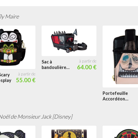
ly Maire
Sac à
64.00 €
bandoulière
Voiture du
Scary
Maire Figural
55.00 €
splay
Light Up
Lenticulaire
Portefeuille
Accordéon
Maire Cosplay
Lenticulaire
Noël de Monsieur Jack [Disney]