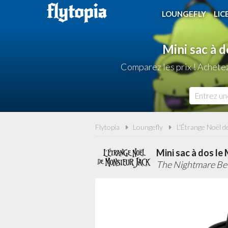
LOUNGEFLY
LIC
Mini sac à 
Comparez les prix ! Achete
Flytopia
Loungefly
L'Étrange Noël d
Mini sac à dos le
The Nightmare Bef