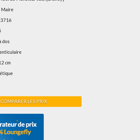
n Maire
3716
4
à dos
enticulaire
12 cm
étique
COMPARER LES PRIX