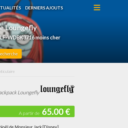
TUALITÉS
DERNIERS AJOUTS
re Loungefly
y] LF-WDBK3716 moins cher
echerche
ticulaire
ackpack Loungefly
65.00 €
Noël de Monsieur Jack [Disney]