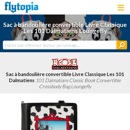
LOUNGEFLY
Sac à bandoulière convertible Livre Classique
LICENCES
Les 101 Dalmatiens Loungefly
NOUVEAUTÉS
PROCHAINEMENT
BONS PLANS
ACTUALITÉS
DERNIERS AJOUTS
Sac à bandoulière convertible Livre Classique Les 101
Dalmatiens
101 Dalmatians Classic Book Convertible
Crossbody Bag Loungefly