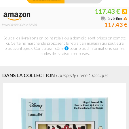
117.43 €
à vérifier
117.43 €
Vu le 08/08/2026 à 12h38
Seules les
livraisons en point relais ou à domicile
sont prises en compte
ici. Certains marchands proposent le
retrait en magasin
qui peut être
plus avantageux. Consultez l'icône
pour plus d'informations sur les
modes de livraison proposés.
DANS LA COLLECTION
Loungefly Livre Classique