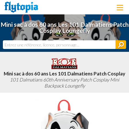
LOUNGEFLY
Mini sac à dos 60 ans Les 101 Dalmatiens Patch
LICENCES
Cosplay Loungefly
NOUVEAUTÉS
PROCHAINEMENT
BONS PLANS
ACTUALITÉS
DERNIERS AJOUTS
Mini sac à dos 60 ans Les 101 Dalmatiens Patch Cosplay
101 Dalmatians 60th Anniversary Patch Cosplay Mini
Backpack Loungefly