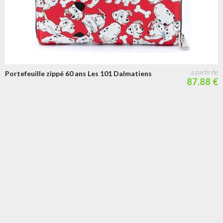
Portefeuille zippé 60 ans Les 101 Dalmatiens
87.88 €