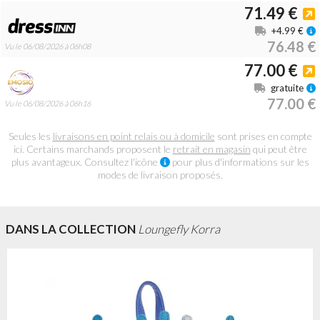
71.49 €
+4.99 €
76.48 €
Vu le 06/08/2026 à 06h08
77.00 €
gratuite
77.00 €
Vu le 06/08/2026 à 06h16
Seules les
livraisons en point relais ou à domicile
sont prises en compte
ici. Certains marchands proposent le
retrait en magasin
qui peut être
plus avantageux. Consultez l'icône
pour plus d'informations sur les
modes de livraison proposés.
DANS LA COLLECTION
Loungefly Korra