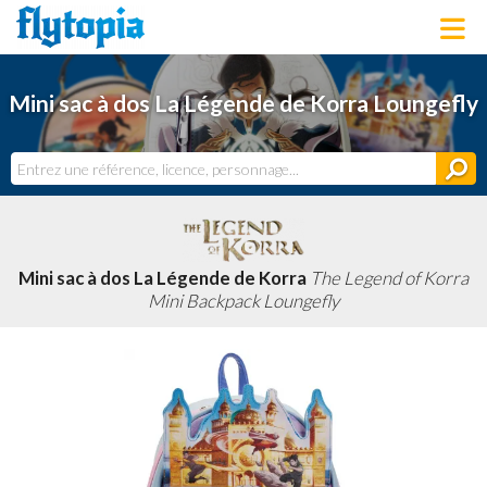
LOUNGEFLY
Mini sac à dos La Légende de Korra Loungefly
LICENCES
NOUVEAUTÉS
PROCHAINEMENT
BONS PLANS
ACTUALITÉS
DERNIERS AJOUTS
Mini sac à dos La Légende de Korra
The Legend of Korra
Mini Backpack Loungefly