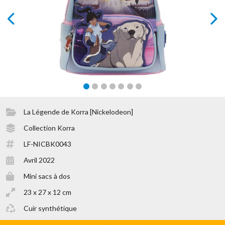
prev
next
La Légende de Korra [Nickelodeon]
Collection Korra
LF-NICBK0043
Avril 2022
Mini sacs à dos
23 x 27 x 12 cm
Cuir synthétique