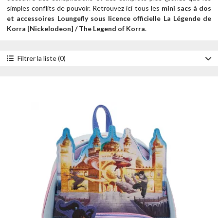
simples conflits de pouvoir.
Retrouvez ici tous les
mini sacs à dos
et accessoires Loungefly sous licence officielle La Légende de
Korra [Nickelodeon] / The Legend of Korra
.
Filtrer la liste (0)
Accessoire
Mini sacs à dos
Portefeuilles
Style
Brille dans le noir
Personnage
Korra
Année
2023
2022
Prix
- de 30 €
de 30 à 50 €
de 50 à 100 €