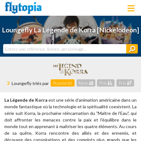
LOUNGEFLY
Loungefly La Légende de Korra [Nickelodeon]
LICENCES
NOUVEAUTÉS
PROCHAINEMENT
BONS PLANS
ACTUALITÉS
DERNIERS AJOUTS
3
Popularité
Nom
Prix
Prix
Loungefly triés par
La Légende de Korra
est une série d'animation américaine dans un
monde fantastique où la technologie et la spiritualité coexistent. La
série suit Korra, la prochaine réincarnation du "Maître de l'Eau", qui
doit affronter les menaces contre la paix et l'équilibre dans le
monde tout en apprenant à maîtriser les quatre éléments. Au cours
de sa quête, Korra rencontre des alliés et des ennemis, et
découvre des conspirations et des complots plus grands que les