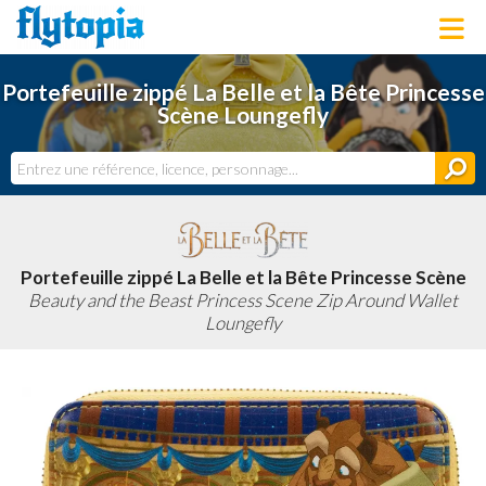
LOUNGEFLY
Portefeuille zippé La Belle et la Bête Princesse
LICENCES
Scène Loungefly
NOUVEAUTÉS
PROCHAINEMENT
BONS PLANS
ACTUALITÉS
DERNIERS AJOUTS
Portefeuille zippé La Belle et la Bête Princesse Scène
Beauty and the Beast Princess Scene Zip Around Wallet
Loungefly