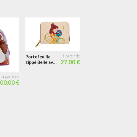
Portefeuille
Portefeuille
27.00 €
zippé Belle avec
zippé Zip fait
Bouquet
des Bulles
Cosplay
00.00 €