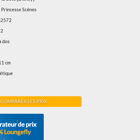
 Princesse Scènes
2572
22
à dos
11 cm
étique
COMPARER LES PRIX