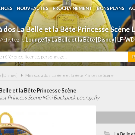
ENCES
NOUVEAUTÉS
PROCHAINEMENT
BONS PLANS
AC
à dos La Belle et la Bête Princesse Scène
 Achetez le
Loungefly La Belle et la Bête [Disney] LF-W
R
te [Disney]
Mini sac à dos La Belle et la Bête Princesse Scène
 Belle et la Bête Princesse Scène
ast Princess Scene Mini Backpack Loungefly
La Belle e