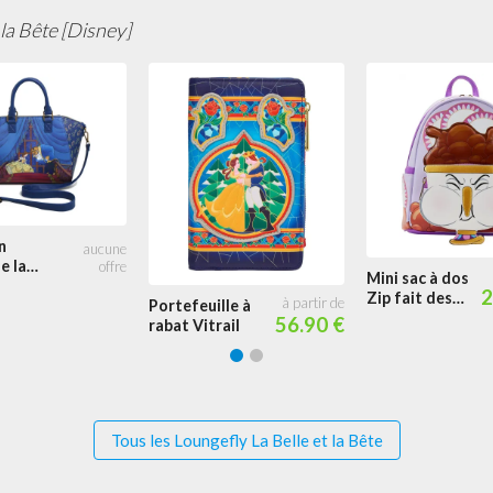
Scène
 la Bête [Disney]
n
e la
Mini sac à dos
e la
2
Zip fait des
Portefeuille à
Bulles Cosplay
56.90 €
rabat Vitrail
Tous les Loungefly La Belle et la Bête