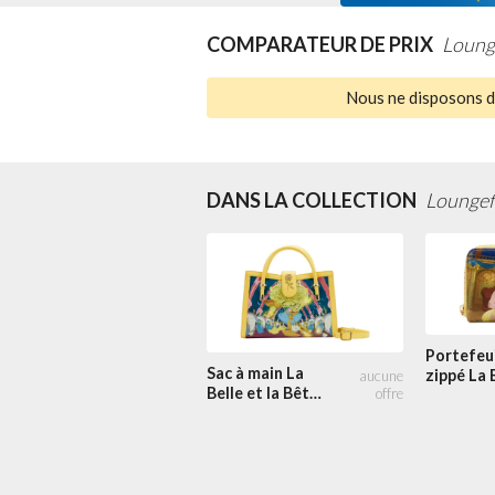
COMPARATEUR DE PRIX
Loung
Nous ne disposons d'
DANS LA COLLECTION
Loungef
Portefeui
Sac à main La
zippé La 
Belle et la Bête
et la Bêt
Princesse Scène
Princess