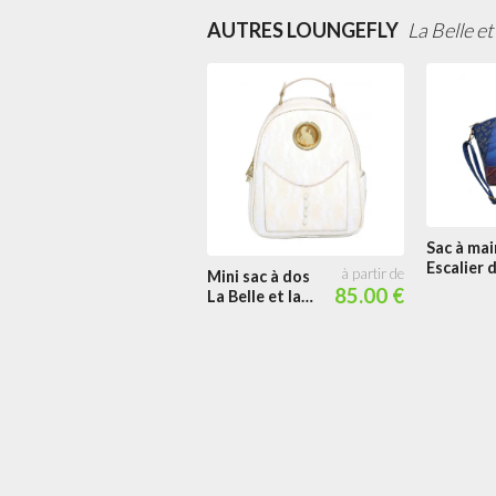
AUTRES LOUNGEFLY
La Belle et
Sac à mai
Escalier d
Mini sac à dos
Belle et d
85.00 €
La Belle et la
Bête
Bête Ouverture
de Bal