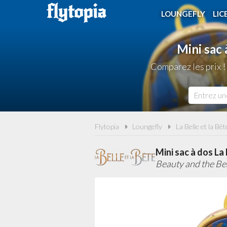
LOUNGEFLY
LIC
Mini sac 
Comparez les prix !
Flytopia
Loungefly
La Belle et la Bê
Mini sac à dos La
Beauty and the Be