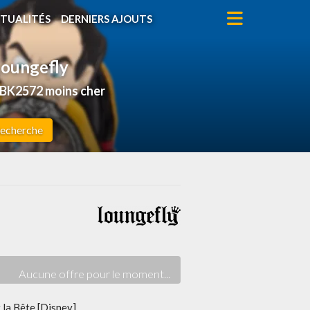
TUALITÉS
DERNIERS AJOUTS
 Loungefly
DBK2572 moins cher
echerche
t la Bête [Disney]