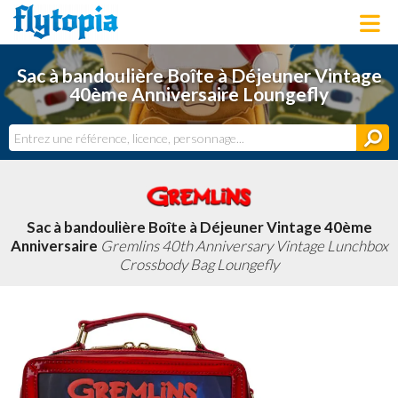
LOUNGEFLY
Sac à bandoulière Boîte à Déjeuner Vintage
LICENCES
40ème Anniversaire Loungefly
NOUVEAUTÉS
PROCHAINEMENT
BONS PLANS
ACTUALITÉS
DERNIERS AJOUTS
Sac à bandoulière Boîte à Déjeuner Vintage 40ème
Anniversaire
Gremlins 40th Anniversary Vintage Lunchbox
Crossbody Bag Loungefly