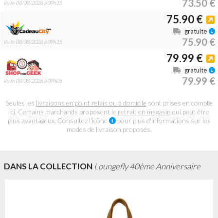
73.50 €
Vu le 08/08/2026 à 09h15
75.90 €
gratuite
75.90 €
Vu le 08/08/2026 à 09h15
79.99 €
gratuite
79.99 €
Vu le 08/08/2026 à 09h05
Seules les
livraisons en point relais ou à domicile
sont prises en compte
ici. Certains marchands proposent le
retrait en magasin
qui peut être
plus avantageux. Consultez l'icône
pour plus d'informations sur les
modes de livraison proposés.
DANS LA COLLECTION
Loungefly 40ème Anniversaire