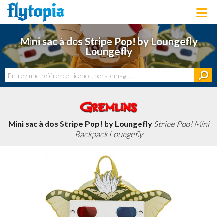
LOUNGEFLY
Mini sac à dos Stripe Pop! by Loungefly
LICENCES
Loungefly
NOUVEAUTÉS
PROCHAINEMENT
BONS PLANS
ACTUALITÉS
DERNIERS AJOUTS
Mini sac à dos Stripe Pop! by Loungefly
Stripe Pop! Mini
Backpack Loungefly