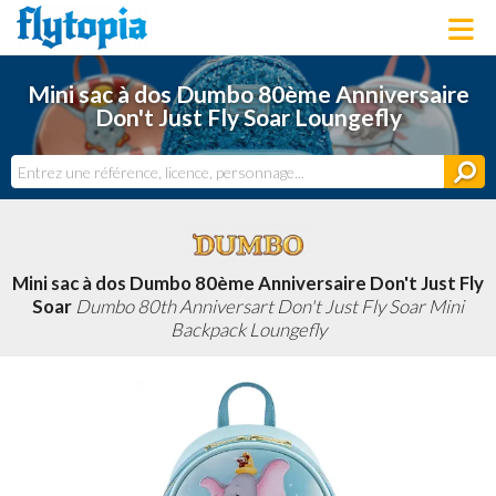
LOUNGEFLY
Mini sac à dos Dumbo 80ème Anniversaire
LICENCES
Don't Just Fly Soar Loungefly
NOUVEAUTÉS
PROCHAINEMENT
BONS PLANS
ACTUALITÉS
DERNIERS AJOUTS
Mini sac à dos Dumbo 80ème Anniversaire Don't Just Fly
Soar
Dumbo 80th Anniversart Don't Just Fly Soar Mini
Backpack Loungefly