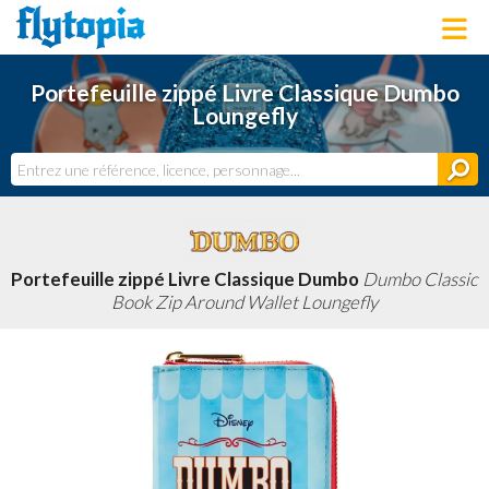
LOUNGEFLY
Portefeuille zippé Livre Classique Dumbo
LICENCES
Loungefly
NOUVEAUTÉS
PROCHAINEMENT
BONS PLANS
ACTUALITÉS
DERNIERS AJOUTS
Portefeuille zippé Livre Classique Dumbo
Dumbo Classic
Book Zip Around Wallet Loungefly