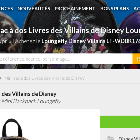
ENCES
NOUVEAUTÉS
PROCHAINEMENT
BONS PLANS
AC
ac à dos Livres des Villains de Disney Lo
prix ! Achetez le
Loungefly Disney Villains LF-WDBK178
R
Mini sac à dos Livres des Villains de Disney
s des Villains de Disney
s Mini Backpack Loungefly
Disney Vil