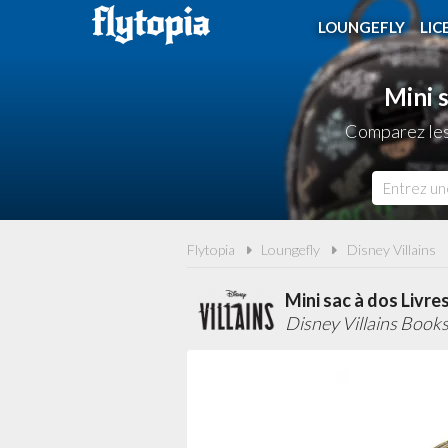
LOUNGEFLY
LIC
Mini s
Comparez les 
Flytopia
Loungefly
Disney Villains
Mini sac à dos Livre
Disney Villains Book