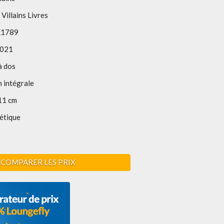
 Villains Livres
1789
2021
à dos
 intégrale
11 cm
étique
COMPARER LES PRIX