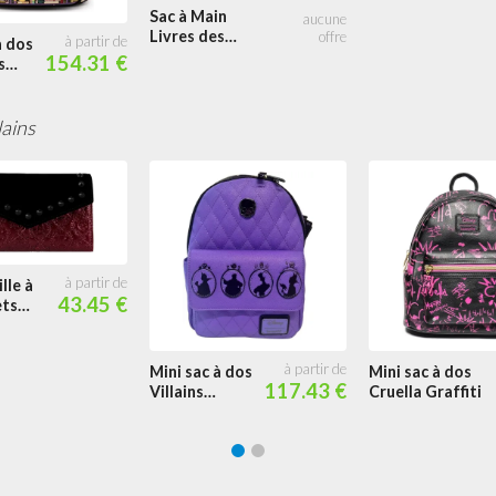
Sac à Main
Livres des
à dos
Villains de
154.31 €
s
Disney
e
lains
lle à
43.45 €
ets
Never
Mini sac à dos
Mini sac à dos
117.43 €
Villains
Cruella Graffiti
Silhouette