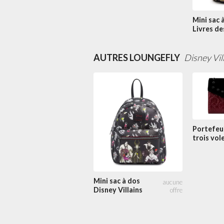
Villains de
Disney
Mini sac 
Livres de
Villains d
Disney
AUTRES LOUNGEFLY
Disney Vil
Portefeui
trois vol
Happily 
After
Mini sac à dos
Disney Villains