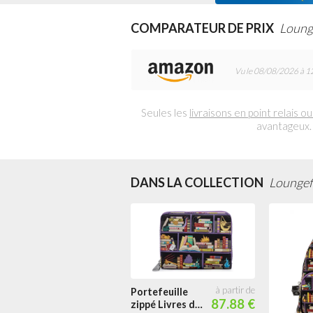
COMPARATEUR DE PRIX
Loung
Vu le 08/08/2026 à 1
Seules les
livraisons en point relais ou
avantageux.
DANS LA COLLECTION
Loungefl
Portefeuille
87.88 €
zippé Livres des