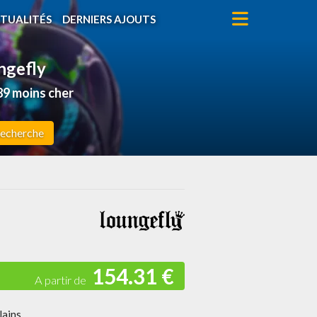
TUALITÉS
DERNIERS AJOUTS
ungefly
9 moins cher
echerche
154.31 €
lains