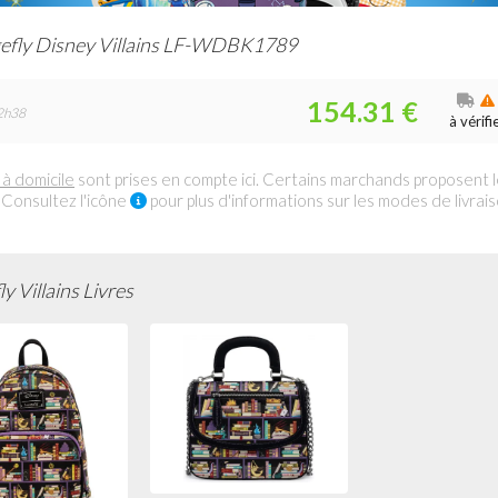
efly Disney Villains LF-WDBK1789
154.31 €
2h38
à vérifi
 à domicile
sont prises en compte ici. Certains marchands proposent 
 Consultez l'icône
pour plus d'informations sur les modes de livrai
y Villains Livres