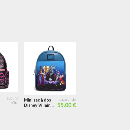
Portefeuille
35.99
zippé Disney
Villains
Iridescent
Mini sac à dos
55.00 €
Disney Villains
au Complet