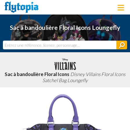
LOUNGEFLY
Sac à bandoulière Floral Icons Loungefly
LICENCES
NOUVEAUTÉS
PROCHAINEMENT
BONS PLANS
ACTUALITÉS
DERNIERS AJOUTS
Sac à bandoulière Floral Icons
Disney Villains Floral Icons
Satchel Bag Loungefly