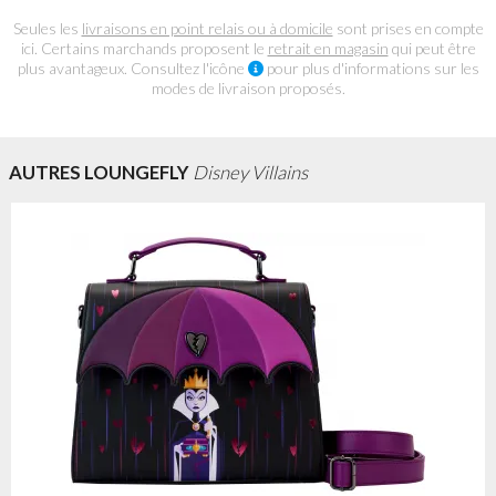
Seules les
livraisons en point relais ou à domicile
sont prises en compte
ici. Certains marchands proposent le
retrait en magasin
qui peut être
plus avantageux. Consultez l'icône
pour plus d'informations sur les
modes de livraison proposés.
AUTRES LOUNGEFLY
Disney Villains