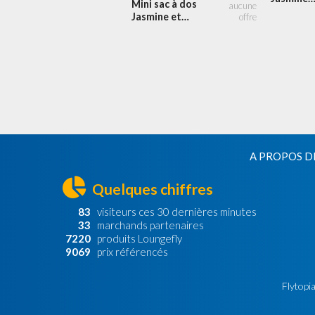
Mini sac à dos
Lavande
Jasmine et
Jafar le Serpent
A PROPOS D
Quelques chiffres
83
visiteurs ces 30 dernières minutes
33
marchands partenaires
7220
produits Loungefly
9069
prix référencés
Flytopia