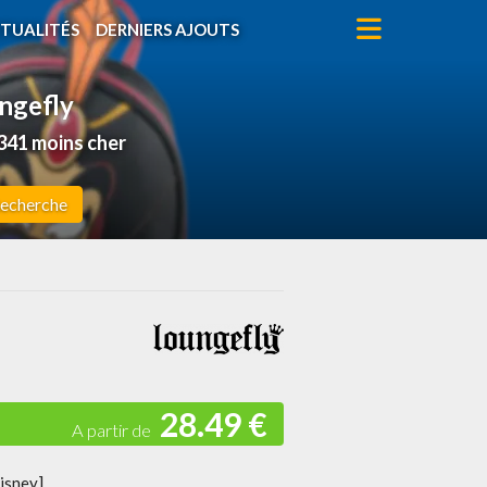
TUALITÉS
DERNIERS AJOUTS
ungefly
41 moins cher
echerche
28.49 €
isney]