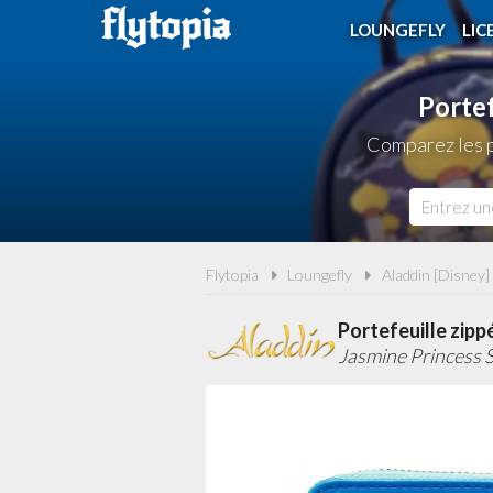
LOUNGEFLY
LIC
Portef
Comparez les p
Flytopia
Loungefly
Aladdin [Disney]
Portefeuille zipp
Jasmine Princess 