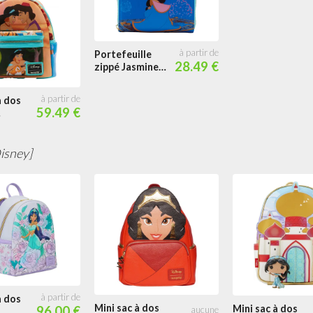
Portefeuille
28.49 €
zippé Jasmine
Princesse Scène
à dos
59.49 €
e Scène
isney]
à dos
Mini sac à dos
Mini sac à dos
96.00 €