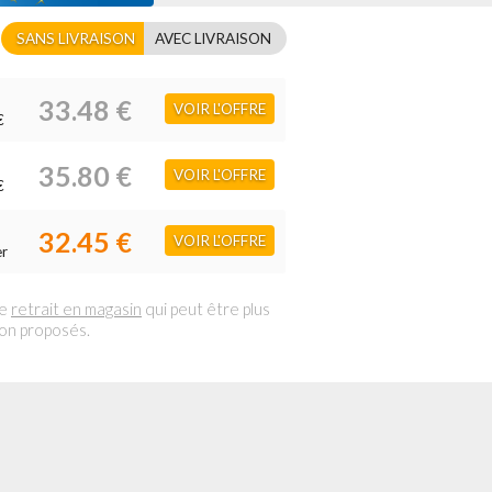
SANS LIVRAISON
AVEC LIVRAISON
33.48 €
VOIR L'OFFRE
€
35.80 €
VOIR L'OFFRE
€
32.45 €
VOIR L'OFFRE
er
le
retrait en magasin
qui peut être plus
son proposés.