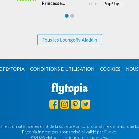
Princesse
Pop! by
Jasmine Tenue
Loungefly
Rouge Cosplay
Palais du Sultan
avec Jasmine
Funko Pop
(Bundle)
Tous les Loungefly Aladdin
E FLYTOPIA
CONDITIONS D'UTILISATION
COOKIES
NOUS
.fr est un site indépendant de la société Funko, propriétaire de la marque L
Flytopia.fr n'est pas sponsorisé ni validé par Funko.
©2026 Flytopia.fr - Tous droits réservés.