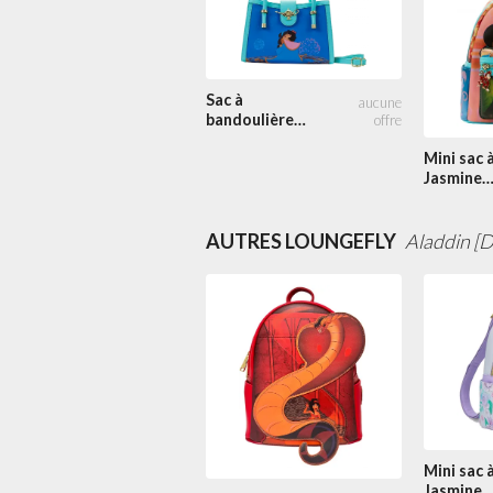
Sac à
bandoulière
Jasmine
Mini sac 
Princesse Scène
Jasmine
Princess
AUTRES LOUNGEFLY
Aladdin [D
Mini sac 
Jasmine