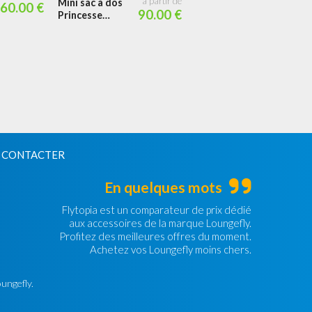
Mini sac à dos
60.00 €
Princesse Scène
90.00 €
Princesse
Jasmine Palais
au clair de lune
 CONTACTER
En quelques mots
Flytopia est un comparateur de prix dédié
aux accessoires de la marque Loungefly.
Profitez des meilleures offres du moment.
Achetez vos Loungefly moins chers.
oungefly.