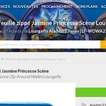
ENCES
NOUVEAUTÉS
PROCHAINEMENT
BONS PLANS
AC
euille zippé Jasmine Princesse Scène Lo
rix ! Achetez le
Loungefly Aladdin [Disney] LF-WDWA23
R
Portefeuille zippé Jasmine Princesse Scène
é Jasmine Princesse Scène
Scene Zip Around Wallet Loungefly
Aladdin [D