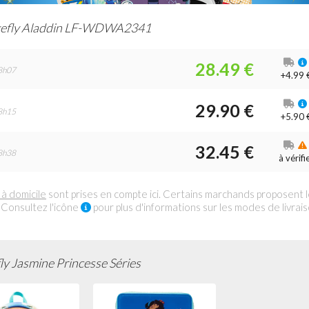
efly Aladdin LF-WDWA2341
28.49 €
8h07
+4.99 
29.90 €
8h15
+5.90 
32.45 €
8h38
à vérifi
 à domicile
sont prises en compte ici. Certains marchands proposent 
 Consultez l'icône
pour plus d'informations sur les modes de livrai
y Jasmine Princesse Séries