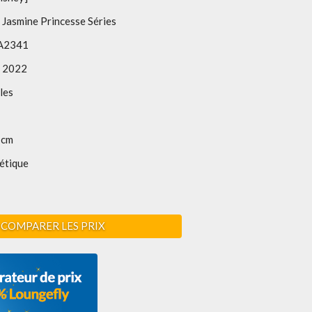
 Jasmine Princesse Séries
A2341
 2022
les
 cm
étique
COMPARER LES PRIX