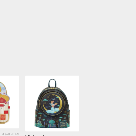
Mini sac à dos
59.49
Jasmine