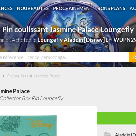
ENCES
NOUVEAUTÉS
PROCHAINEMENT
BONS PLANS
AC
Pin coulissant Jasmine Palace Loungefly
rix ! Achetez le
Loungefly Aladdin [Disney] LF-WDPN29
R
Pin coulissant Jasmine Palace
smine Palace
Collector Box Pin Loungefly
Aladdin [D