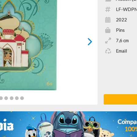
LF-WDPN
2022
Pins
7,6 cm
next
Email