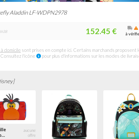
efly Aladdin LF-WDPN2978
152.45 €
6h38
à vérifi
 à domicile
sont prises en compte ici. Certains marchands proposent 
 Consultez l'icône
pour plus d'informations sur les modes de livrai
isney]
lle
o