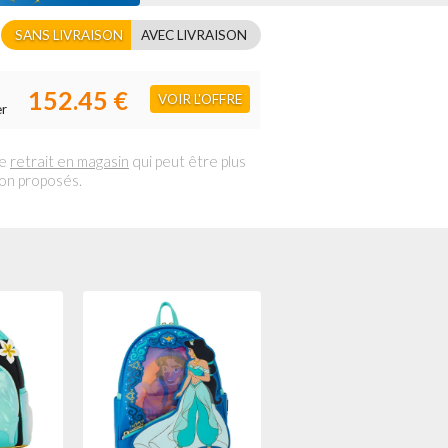
SANS LIVRAISON
AVEC LIVRAISON
152.45 €
VOIR L'OFFRE
er
le
retrait en magasin
qui peut être plus
son proposés.