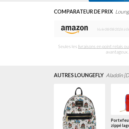
COMPARATEUR DE PRIX
Loung
Vu le 08/08/2026 à 0
Seules les
livraisons en point relais ou
avantageux.
AUTRES LOUNGEFLY
Aladdin [D
Portefeui
zippé Iag