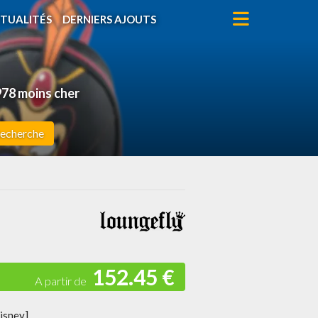
TUALITÉS
DERNIERS AJOUTS
78 moins cher
echerche
152.45 €
isney]