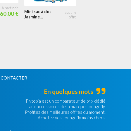
Mini sac à dos
Mini sac à dos
60.00 €
Princesse
Jasmine
Jasmine Sequin
Lenticulaire
 CONTACTER
En quelques mots
Flytopia est un comparateur de prix dédié
aux accessoires de la marque Loungefly.
Profitez des meilleures offres du moment.
Achetez vos Loungefly moins chers.