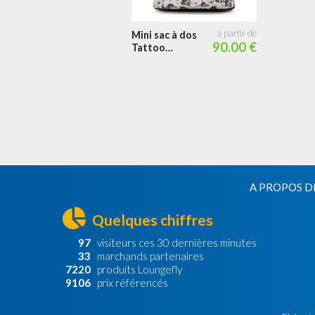
Cosplay
Mini sac à dos
90.00 €
Tattoo
Impression
Intégrale
A PROPOS D
Quelques chiffres
97
visiteurs ces 30 dernières minutes
33
marchands partenaires
7220
produits Loungefly
9106
prix référencés