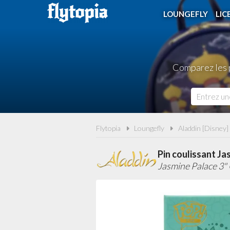
LOUNGEFLY
LIC
Comparez les p
Flytopia
Loungefly
Aladdin [Disney]
Pin coulissant Ja
Jasmine Palace 3" 