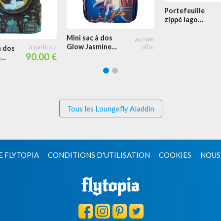
Portefeuille
zippé Iago
Cosplay
Mini sac à dos
Glow Jasmine
à dos
and Aladdin
90.00 €
e
Nuit étoilée
alais
e lune
Tous les Loungefly Aladdin
E FLYTOPIA
CONDITIONS D'UTILISATION
COOKIES
NOUS