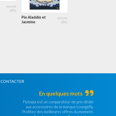
Sac à
bandoulière
Jasmine
Pin Aladdin et
Princesse Scène
Jasmine
 CONTACTER
En quelques mots
Flytopia est un comparateur de prix dédié
aux accessoires de la marque Loungefly.
Profitez des meilleures offres du moment.