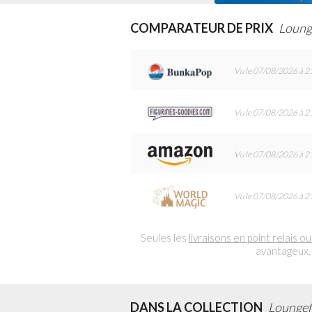
COMPARATEUR DE PRIX
Loung
Vu le 07/08/2026 à 2
Vu le 07/08/2026 à 2
Vu le 07/08/2026 à 2
Vu le 07/08/2026 à 2
Seules les
livraisons en point relais ou
avantageux.
DANS LA COLLECTION
Loungef