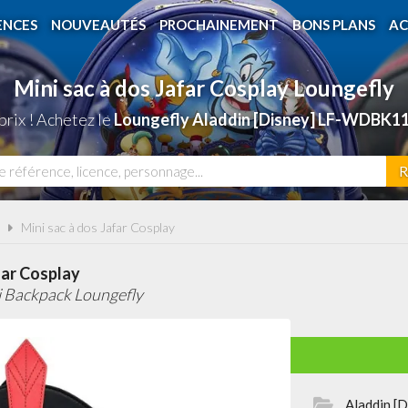
ENCES
NOUVEAUTÉS
PROCHAINEMENT
BONS PLANS
AC
Mini sac à dos Jafar Cosplay Loungefly
rix ! Achetez le
Loungefly Aladdin [Disney] LF-WDBK11
R
Mini sac à dos Jafar Cosplay
far Cosplay
i Backpack Loungefly
Aladdin [D