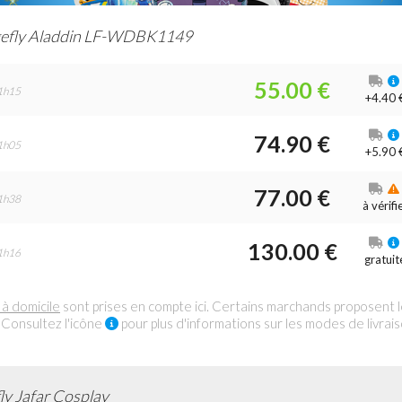
efly Aladdin LF-WDBK1149
55.00 €
1h15
+4.40 
74.90 €
1h05
+5.90 
77.00 €
1h38
à vérifi
130.00 €
1h16
gratuit
 à domicile
sont prises en compte ici. Certains marchands proposent 
 Consultez l'icône
pour plus d'informations sur les modes de livrai
ly Jafar Cosplay