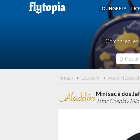
LOUNGEFLY
LIC
Comparez les p
Flytopia
Loungefly
Aladdin [Disney]
Mini sac à dos Ja
Jafar Cosplay Min