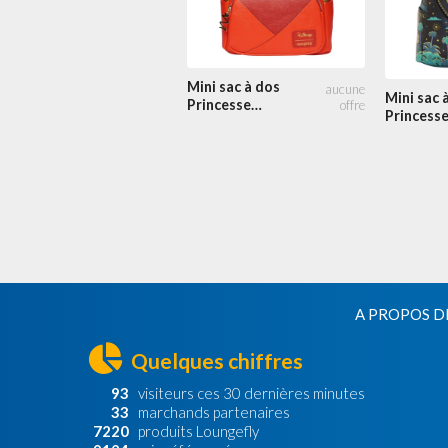
Mini sac à dos
Mini sac 
Princesse
Princess
Jasmine Tenue
Jasmine P
Rouge Cosplay
au clair d
A PROPOS D
Quelques chiffres
93
visiteurs ces 30 dernières minutes
33
marchands partenaires
7220
produits Loungefly