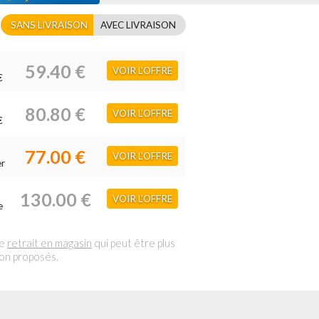
SANS LIVRAISON
AVEC LIVRAISON
59.40 €
VOIR L'OFFRE
€
80.80 €
VOIR L'OFFRE
€
77.00 €
VOIR L'OFFRE
er
130.00 €
VOIR L'OFFRE
e
le
retrait en magasin
qui peut être plus
son proposés.