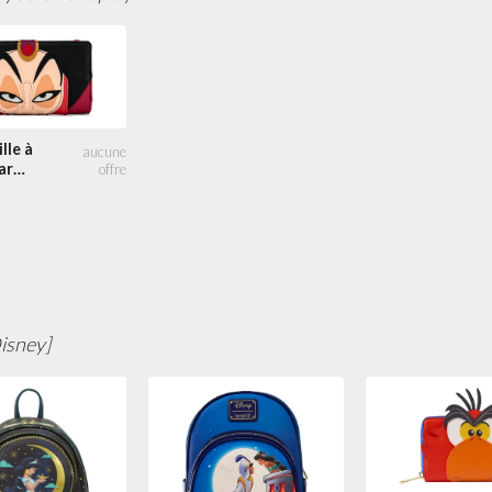
lle à
ar
isney]