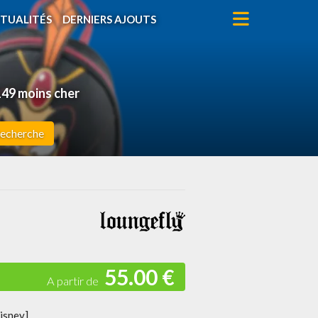
TUALITÉS
DERNIERS AJOUTS
49 moins cher
echerche
55.00 €
isney]