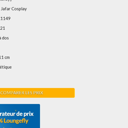
 Jafar Cosplay
1149
021
à dos
11 cm
étique
COMPARER LES PRIX