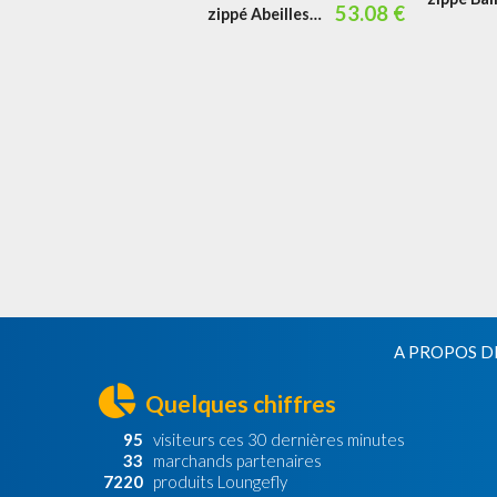
53.08 €
zippé Abeilles
Amis
et Fleurs
A PROPOS D
Quelques chiffres
95
visiteurs ces 30 dernières minutes
33
marchands partenaires
7220
produits Loungefly