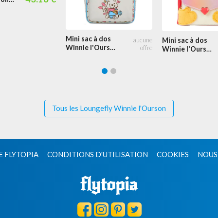
Mini sac à dos
Mini sac à dos
Winnie l'Ourson
Winnie l'Ourson
et Porcinet
avec lettre
avec Ballons
d'amour pour
Porcinet
Cosplay
Tous les Loungefly Winnie l'Ourson
E FLYTOPIA
CONDITIONS D'UTILISATION
COOKIES
NOUS