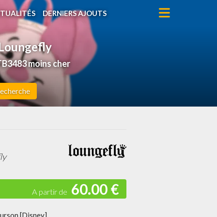
TUALITÉS
DERNIERS AJOUTS
 Loungefly
TB3483 moins cher
echerche
ly
60.00 €
Ourson [Disney]