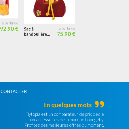
92.90 €
Portefeuille
Sac à
75.90 €
zippé Winnie et
bandoulière
ses Amis
Miel
Ballons
Flottants
 CONTACTER
En quelques mots
Flytopia est un comparateur de prix dédié
aux accessoires de la marque Loungefly.
Profitez des meilleures offres du moment.