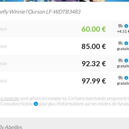
efly Winnie l'Ourson LF-WDTB3483
60.00 €
2h19
+4.51 
85.00 €
2h05
gratuit
92.32 €
2h38
gratuit
97.99 €
2h13
gratuit
 à domicile
sont prises en compte ici. Certains marchands proposent 
 Consultez l'icône
pour plus d'informations sur les modes de livrai
y Abeilles