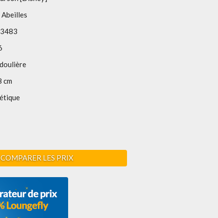
 Abeilles
3483
6
doulière
8 cm
étique
COMPARER LES PRIX