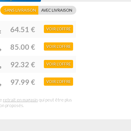
SANS LIVRAISON
AVEC LIVRAISON
64.51 €
VOIR L'OFFRE
€
85.00 €
VOIR L'OFFRE
e
92.32 €
VOIR L'OFFRE
e
97.99 €
VOIR L'OFFRE
e
le
retrait en magasin
qui peut être plus
son proposés.