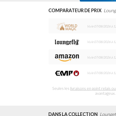
COMPARATEUR DE PRIX
Loung
Vu le 07/08/2026 à 1
Vu le 07/08/2026 à 1
Vu le 07/08/2026 à 1
Vu le 07/08/2026 à 1
Seules les
livraisons en point relais ou
avantageux.
DANS LA COLLECTION
Loungefl