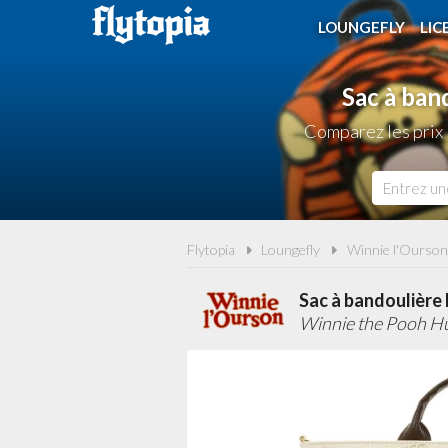
LOUNGEFLY
LIC
Sac à ban
Comparez les prix 
Flytopia
Loungefly
Winnie l'Ourson
Sac à bandoulière 
Winnie the Pooh H