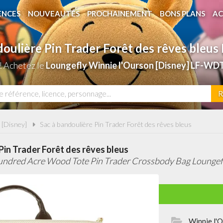
ENCES
NOUVEAUTÉS
PROCHAINEMENT
BONS PLANS
AC
doulière Pin Trader Forêt des rêves bleus
! Achetez le
Loungefly Winnie l'Ourson [Disney] LF-WD
R
 [Disney]
Sac à bandoulière Pin Trader Forêt des rêves bleus
Pin Trader Forêt des rêves bleus
undred Acre Wood Tote Pin Trader Crossbody Bag Loungef
Winnie l'