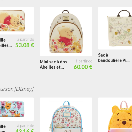
lle
53.08 €
illes
Sac à
bandoulière Pin
Mini sac à dos
Trader Forêt
60.00 €
Abeilles et
des rêves bleus
Fleurs
urson [Disney]
lle
43.16 €
lon