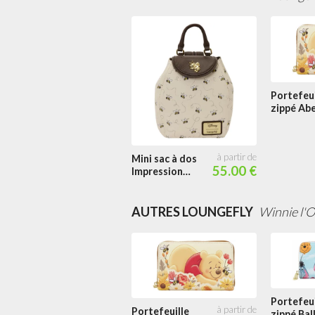
Portefeui
zippé Abe
et Fleurs
Mini sac à dos
55.00 €
Impression
Intégrale
Abeilles
AUTRES LOUNGEFLY
Winnie l'O
Portefeui
Portefeuille
zippé Bal