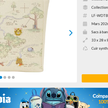
Collection
LF-WDTB
Mars 202
Sacs à ban
next
33 x 28 x 
Cuir synth