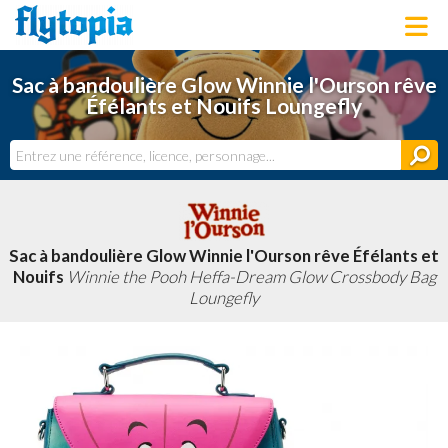
LOUNGEFLY
Sac à bandoulière Glow Winnie l'Ourson rêve
LICENCES
Éfélants et Nouifs Loungefly
NOUVEAUTÉS
PROCHAINEMENT
BONS PLANS
ACTUALITÉS
DERNIERS AJOUTS
Sac à bandoulière Glow Winnie l'Ourson rêve Éfélants et
Nouifs
Winnie the Pooh Heffa-Dream Glow Crossbody Bag
Loungefly