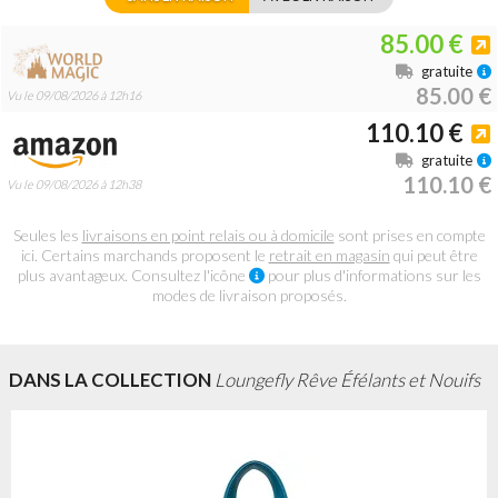
85.00 €
gratuite
85.00 €
Vu le 09/08/2026 à 12h16
110.10 €
gratuite
110.10 €
Vu le 09/08/2026 à 12h38
Seules les
livraisons en point relais ou à domicile
sont prises en compte
ici. Certains marchands proposent le
retrait en magasin
qui peut être
plus avantageux. Consultez l'icône
pour plus d'informations sur les
modes de livraison proposés.
DANS LA COLLECTION
Loungefly Rêve Éfélants et Nouifs