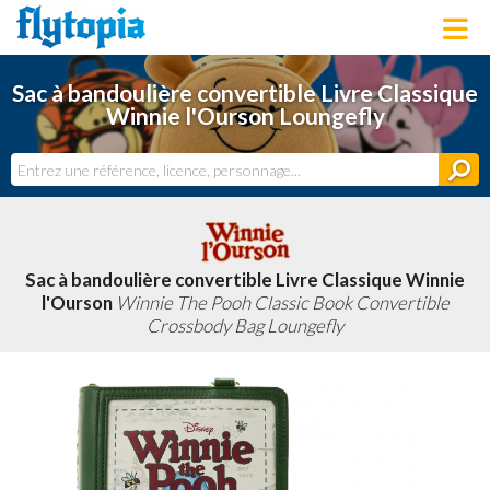
LOUNGEFLY
Sac à bandoulière convertible Livre Classique
LICENCES
Winnie l'Ourson Loungefly
NOUVEAUTÉS
PROCHAINEMENT
BONS PLANS
ACTUALITÉS
DERNIERS AJOUTS
Sac à bandoulière convertible Livre Classique Winnie
l'Ourson
Winnie The Pooh Classic Book Convertible
Crossbody Bag Loungefly