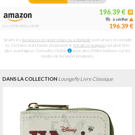
196.39 €
à vérifier
196.39 €
Vu le 07/08/2026 à 21h38
Seules les
livraisons en point relais ou à domicile
sont prises en compte
ici. Certains marchands proposent le
retrait en magasin
qui peut être
plus avantageux. Consultez l'icône
pour plus d'informations sur les
modes de livraison proposés.
DANS LA COLLECTION
Loungefly Livre Classique