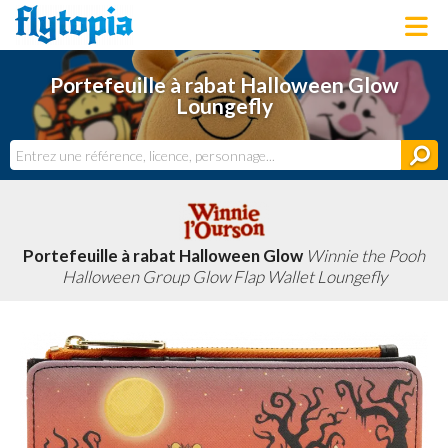
LOUNGEFLY
Portefeuille à rabat Halloween Glow
LICENCES
Loungefly
NOUVEAUTÉS
PROCHAINEMENT
BONS PLANS
ACTUALITÉS
DERNIERS AJOUTS
Portefeuille à rabat Halloween Glow
Winnie the Pooh
Halloween Group Glow Flap Wallet Loungefly