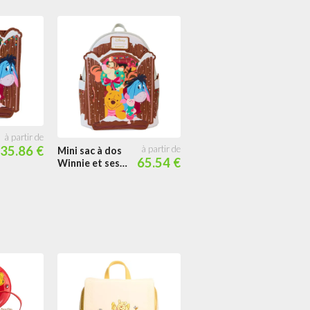
35.86 €
Mini sac à dos
Sacoche Winnie
65.54 €
59.00
Winnie et ses
Père Noël &
Amis Vœux de
Porcinet
Noël Light Up
Cosplay