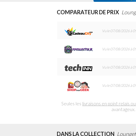
COMPARATEUR DE PRIX
Loung
Vu le 07/08/2026 à 0
Vu le 07/08/2026 à 0
Vu le 07/08/2026 à 0
Vu le 07/08/2026 à 0
Seules les
livraisons en point relais ou
avantageux.
DANS LA COLLECTION
Loungef