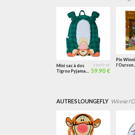
Pin Winn
l'Ourson
Mini sac à dos
59.90 €
Cadeau M
Tigrou Pyjamas
d'hiver
AUTRES LOUNGEFLY
Winnie l'O