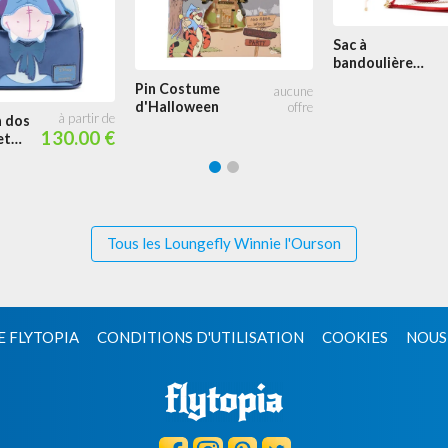
Sac à
bandoulière
Winnie Stitch
Pin Costume
Shoppe
d'Halloween
à dos
130.00 €
et
Glow
Tous les Loungefly Winnie l'Ourson
E FLYTOPIA
CONDITIONS D'UTILISATION
COOKIES
NOUS