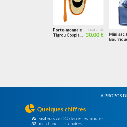
Porte-monnaie
30.00 €
Mini sac 
Tigrou Cosplay
Bourriqu
Peluche
Vampire
Cosplay 
A PROPOS D
Quelques chiffres
95
visiteurs ces 30 dernières minutes
33
marchands partenaires