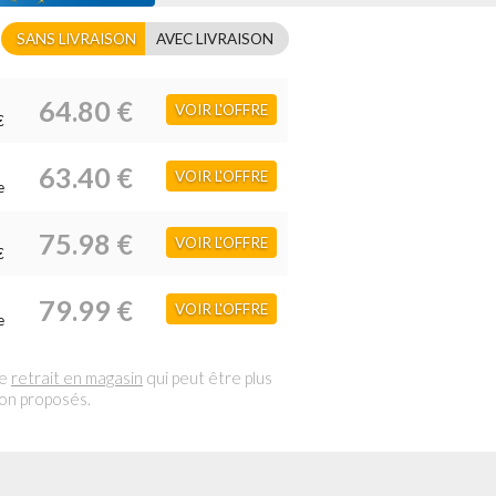
SANS LIVRAISON
AVEC LIVRAISON
64.80 €
VOIR L'OFFRE
€
63.40 €
VOIR L'OFFRE
e
75.98 €
VOIR L'OFFRE
€
79.99 €
VOIR L'OFFRE
e
le
retrait en magasin
qui peut être plus
son proposés.