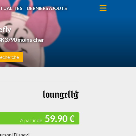
TUALITÉS
DERNIERS AJOUTS
efly
BK3790 moins cher
echerche
59.90 €
Ourson [Disney]