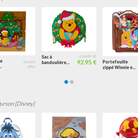
Sac à
ie
92.95 €
Portefeuille
bandoulière
zippé Winnie et
Couronne de
iel
ses Amis Vœux
fleurs Glow
de Noël
urson [Disney]