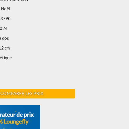
n Noël
3790
2024
à dos
12 cm
étique
COMPARER LES PRIX