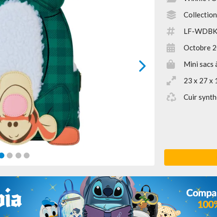
Collectio
LF-WDBK
Octobre 
Mini sacs 
next
23 x 27 x 
Cuir synth