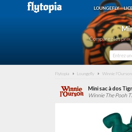
LOUNGEFLY
LIC
Min
Comparez les prix 
Flytopia
Loungefly
Winnie l'Ourson
Mini sac à dos Tig
Winnie The Pooh Ti