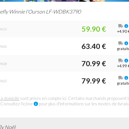
efly Winnie l'Ourson LF-WDBK3790
59.90 €
9h15
+4.90 
63.40 €
9h06
gratuit
70.99 €
9h08
+4.99 
79.99 €
9h05
gratuit
 à domicile
sont prises en compte ici. Certains marchands proposent 
 Consultez l'icône
pour plus d'informations sur les modes de livrai
ly Noël