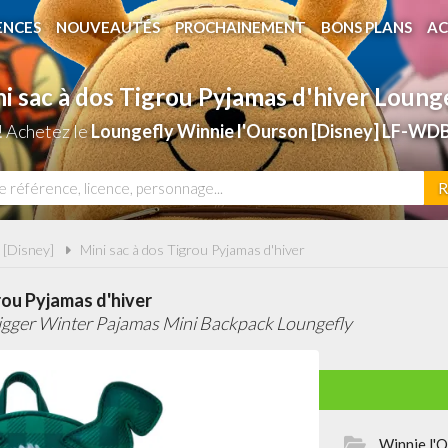
ENCES
NOUVEAUTÉS
PROCHAINEMENT
BONS PLANS
AC
i sac à dos Tigrou Pyjamas d'hiver Loung
! Achetez le
Loungefly Winnie l'Ourson [Disney] LF-WD
R
 [Disney]
Mini sac à dos Tigrou Pyjamas d'hiver
rou Pyjamas d'hiver
gger Winter Pajamas Mini Backpack Loungefly
Winnie l'