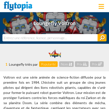
LOUNGEFLY
Loungefly Voltron
LICENCES
NOUVEAUTÉS
PROCHAINEMENT
BONS PLANS
ACTUALITÉS
DERNIERS AJOUTS
1
Popularité
Nom
Prix
Prix
Loungefly triés par
Voltron est une série animée de science-fiction diffusée pour la
première fois en 1984. L'histoire suit un groupe de cinq jeunes
pilotes qui dirigent des lions robotisés géants, capables de s'unir
pour former le puissant robot guerrier Voltron. Leur mission est de
protéger l'univers contre les forces maléfiques du roi Zarkon et de
sa planète Doom. La série combine des éléments de mécha,
d'aventure et de fantastique, captivant les spectateurs avec ses