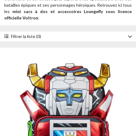
batailles épiques et ses personnages héroïques.
Retrouvez ici tous
les
mini sacs à dos et accessoires Loungefly sous licence
officielle Voltron
.
Filtrer la liste (0)
Accessoire
Sacs à dos
Style
Cosplay
Light Up
Personnage
Voltron
Année
2024
Prix
- de 30 €
de 30 à 50 €
de 50 à 100 €