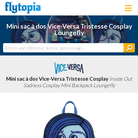
LOUNGEFLY
Mini sac à dos Vice-Versa Tristesse Cosplay
LICENCES
Loungefly
NOUVEAUTÉS
PROCHAINEMENT
BONS PLANS
ACTUALITÉS
DERNIERS AJOUTS
Mini sac à dos Vice-Versa Tristesse Cosplay
Inside Out
Sadness Cosplay Mini Backpack Loungefly