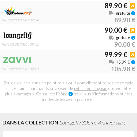
89.90 €
gratuite
89.90 €
Vu le 09/08/2026 à 09h16
90.00 €
gratuite
90.00 €
Vu le 09/08/2026 à 09h05
99.99 €
+5.99 €
105.98 €
Vu le 09/08/2026 à 09h05
Seules les
livraisons en point relais ou à domicile
sont prises en compte
ici. Certains marchands proposent le
retrait en magasin
qui peut être
plus avantageux. Consultez l'icône
pour plus d'informations sur les
modes de livraison proposés.
DANS LA COLLECTION
Loungefly 30ème Anniversaire