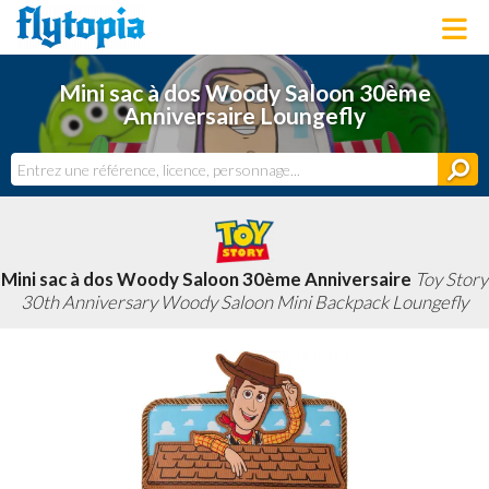
LOUNGEFLY
Mini sac à dos Woody Saloon 30ème
LICENCES
Anniversaire Loungefly
NOUVEAUTÉS
PROCHAINEMENT
BONS PLANS
ACTUALITÉS
DERNIERS AJOUTS
Mini sac à dos Woody Saloon 30ème Anniversaire
Toy Story
30th Anniversary Woody Saloon Mini Backpack Loungefly