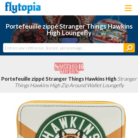
LOUNGEFLY
Portefeuille zippé Stranger Things Hawkins
LICENCES
High Loungefly
NOUVEAUTÉS
PROCHAINEMENT
BONS PLANS
ACTUALITÉS
DERNIERS AJOUTS
Portefeuille zippé Stranger Things Hawkins High
Stranger
Things Hawkins High Zip Around Wallet Loungefly