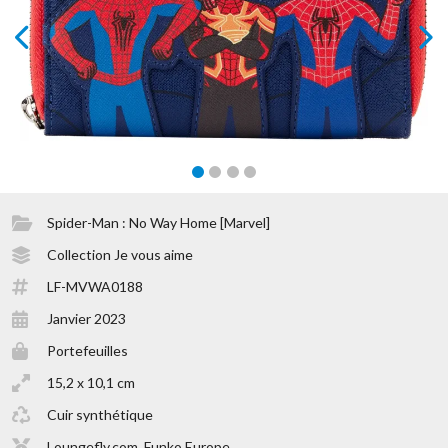
prev
next
Spider-Man : No Way Home [Marvel]
Collection Je vous aime
LF-MVWA0188
Janvier 2023
Portefeuilles
15,2 x 10,1 cm
Cuir synthétique
Loungefly.com, Funko Europe