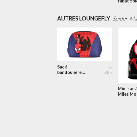
rabat Spi
Color Block
Man Colo
Block
AUTRES LOUNGEFLY
Spider-Ma
Sac à
bandoulière
Spider-Man
Mini sac 
Miles Mo
Cosplay