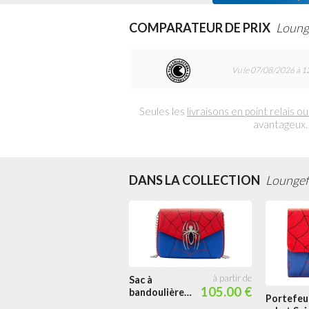
COMPARATEUR DE PRIX
Loung
Vu le 07/08/2026 à 1
Seules les
livraisons en point relais ou
avantageux.
DANS LA COLLECTION
Loungefl
Sac à
105.00 €
bandoulière
Portefeui
Spider-Man