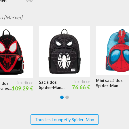
der-
r
n [Marvel]
Mini sac à dos
Sac à dos
à dos
Spider-Man
76.66 €
Spider-Man
109.29 €
rales
Lenticulaire
Symbiote
Glow
Cosplay
Tous les Loungefly Spider-Man