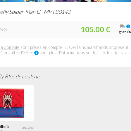
efly Spider-Man LF-MVTB0143
105.00 €
2h06
gratuit
 à domicile
sont prises en compte ici. Certains marchands proposent 
 Consultez l'icône
pour plus d'informations sur les modes de livrai
y Bloc de couleurs
lle à