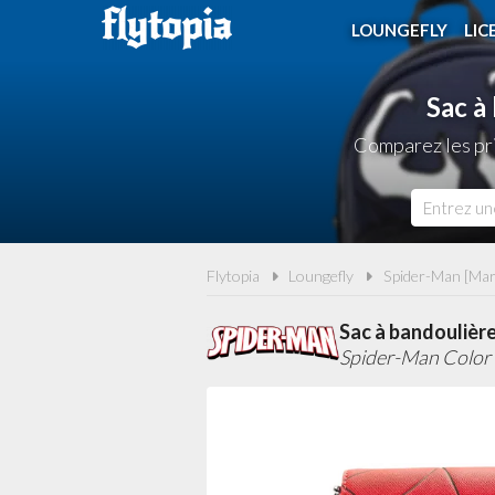
LOUNGEFLY
LIC
Sac à
Comparez les pri
Flytopia
Loungefly
Spider-Man [Mar
Sac à bandoulièr
Spider-Man Color