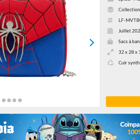
Collection
LF-MVTB
Juillet 20
Sacs à ban
next
32 x 28 x 
Cuir synth