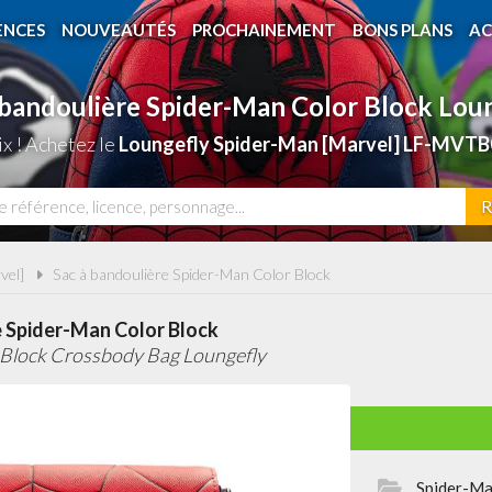
ENCES
NOUVEAUTÉS
PROCHAINEMENT
BONS PLANS
AC
 bandoulière Spider-Man Color Block Lou
x ! Achetez le
Loungefly Spider-Man [Marvel] LF-MVTB
R
vel]
Sac à bandoulière Spider-Man Color Block
e Spider-Man Color Block
 Block Crossbody Bag Loungefly
Spider-Ma