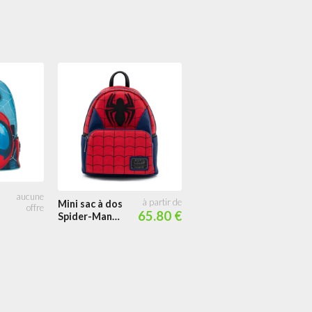
Portefeuille à
rabat Spider-
Man Color
Block
Mini sac à dos
65.80 €
Spider-Man
Classique