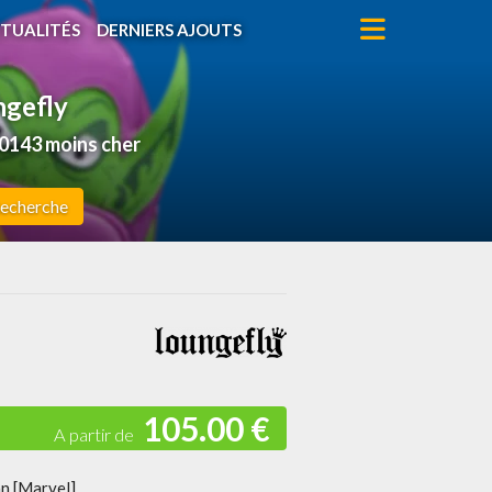
TUALITÉS
DERNIERS AJOUTS
ngefly
0143 moins cher
echerche
105.00 €
n [Marvel]