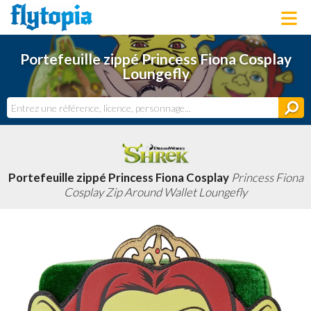
LOUNGEFLY
Portefeuille zippé Princess Fiona Cosplay
LICENCES
Loungefly
NOUVEAUTÉS
PROCHAINEMENT
BONS PLANS
ACTUALITÉS
DERNIERS AJOUTS
Portefeuille zippé Princess Fiona Cosplay
Princess Fiona
Cosplay Zip Around Wallet Loungefly